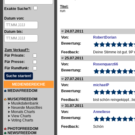
Titel:
Exakte Suche?:
run
Datum von:
24.07.2011
Datum bis:
Von:
RobertDorian
Bewertung:
Zum Verkauf?:
Feedback:
Deine Stimme ist gut. 9P
Für Private:
25.07.2011
Für Presse:
Von:
Rosenquarz66
Für Rundfunk:
Bewertung:
27.07.2011
MEDIENBEREICHE
Von:
michaelP
MEDIAFREEDOM
Bewertung:
MUSICFREEDOM
Feedback:
bist schön reingekippt...li
Musikdatenbank
31.07.2011
Neueste Musicfiles
Monats Charts
Von:
Anneliese
View Charts
Bewertung:
Voting Charts
Feedback:
Schön
PHOTOFREEDOM
NEWSFREEDOM