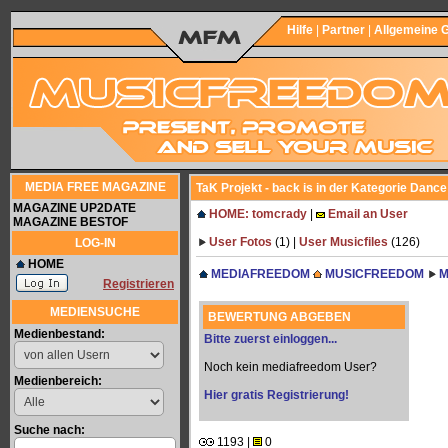
Hilfe
|
Partner
|
Allgemeine 
MEDIA FREE MAGAZINE
TaK Projekt - back is in der Kategorie Danc
MAGAZINE UP2DATE
HOME: tomcrady
|
Email an User
MAGAZINE BESTOF
User Fotos
(1) |
User Musicfiles
(126)
LOG-IN
HOME
MEDIAFREEDOM
MUSICFREEDOM
M
Registrieren
MEDIENSUCHE
BEWERTUNG ABGEBEN
Medienbestand:
Bitte zuerst einloggen...
Noch kein mediafreedom User?
Medienbereich:
Hier gratis Registrierung!
Suche nach:
1193 |
0