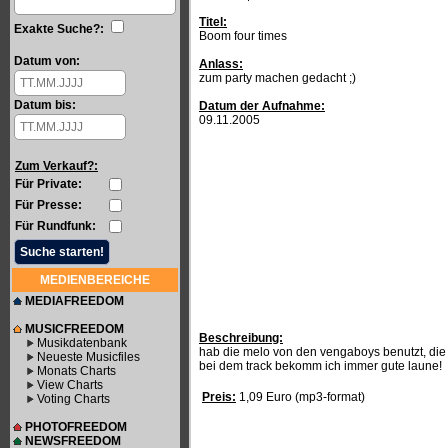
Titel:
Exakte Suche?:
Boom four times
Datum von:
Anlass:
zum party machen gedacht ;)
Datum bis:
Datum der Aufnahme:
09.11.2005
Zum Verkauf?:
Für Private:
Für Presse:
Für Rundfunk:
MEDIENBEREICHE
MEDIAFREEDOM
MUSICFREEDOM
Beschreibung:
Musikdatenbank
hab die melo von den vengaboys benutzt, die 
Neueste Musicfiles
bei dem track bekomm ich immer gute laune!
Monats Charts
View Charts
Preis:
1,09 Euro (mp3-format)
Voting Charts
PHOTOFREEDOM
NEWSFREEDOM