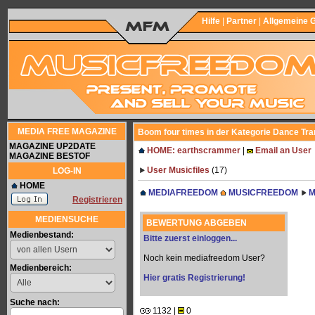
Hilfe
|
Partner
|
Allgemeine 
MEDIA FREE MAGAZINE
Boom four times in der Kategorie Dance Tr
MAGAZINE UP2DATE
HOME: earthscrammer
|
Email an User
MAGAZINE BESTOF
User Musicfiles
(17)
LOG-IN
HOME
MEDIAFREEDOM
MUSICFREEDOM
M
Registrieren
MEDIENSUCHE
BEWERTUNG ABGEBEN
Medienbestand:
Bitte zuerst einloggen...
Noch kein mediafreedom User?
Medienbereich:
Hier gratis Registrierung!
Suche nach:
1132 |
0