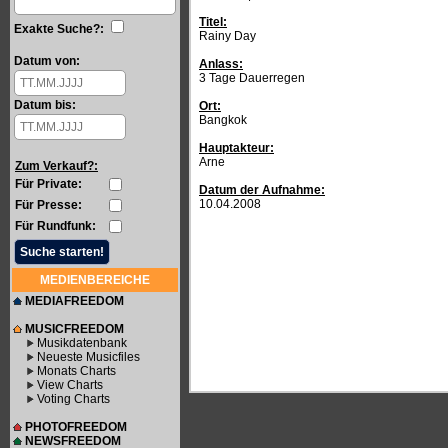
Titel:
Exakte Suche?:
Rainy Day
Datum von:
Anlass:
3 Tage Dauerregen
Datum bis:
Ort:
Bangkok
Hauptakteur:
Arne
Zum Verkauf?:
Für Private:
Datum der Aufnahme:
10.04.2008
Für Presse:
Für Rundfunk:
MEDIENBEREICHE
MEDIAFREEDOM
MUSICFREEDOM
Musikdatenbank
Neueste Musicfiles
Monats Charts
View Charts
Voting Charts
PHOTOFREEDOM
NEWSFREEDOM