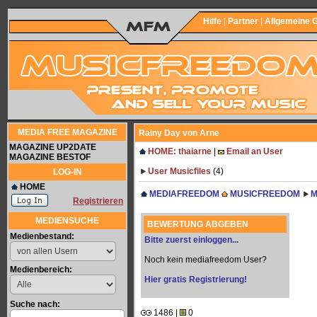
Hilfe
|
Partner
|
Allgemeine 
MEDIA FREE MAGAZINE
Rainy Day von Arne
MAGAZINE UP2DATE
HOME: thaiarne
|
Email an User
MAGAZINE BESTOF
User Musicfiles
(4)
LOG-IN
HOME
MEDIAFREEDOM
MUSICFREEDOM
M
Registrieren
MEDIENSUCHE
BEWERTUNG ABGEBEN
Medienbestand:
Bitte zuerst einloggen...
Noch kein mediafreedom User?
Medienbereich:
Hier gratis Registrierung!
Suche nach:
1486 |
0