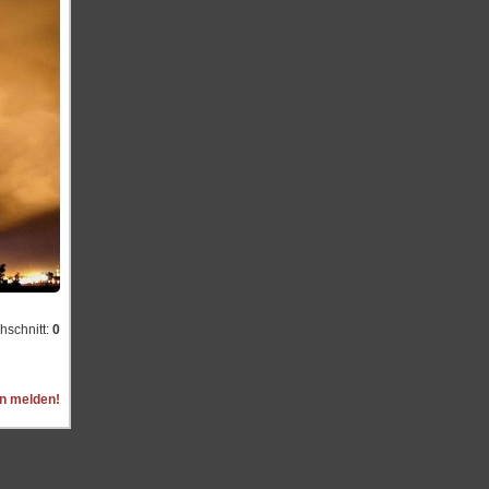
hschnitt:
0
on melden!