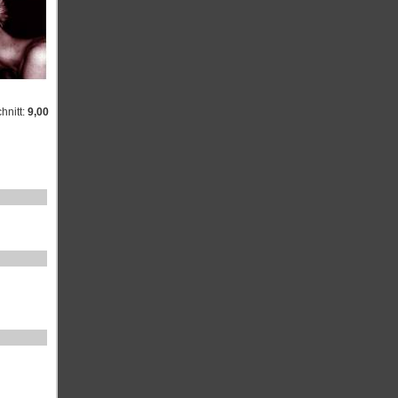
hnitt:
9,00