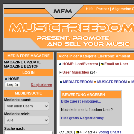
Hilfe
|
Partner
|
Allgemeine 
MEDIA FREE MAGAZINE
Alone in der Kategorie Electronic Ambient
MAGAZINE UP2DATE
HOME: LordEverrest
|
Email an User
MAGAZINE BESTOF
User Musicfiles
(24)
LOG-IN
HOME
MEDIAFREEDOM
MUSICFREEDOM
M
Registrieren
MEDIENSUCHE
BEWERTUNG ABGEBEN
Medienbestand:
Bitte zuerst einloggen...
Noch kein mediafreedom User?
Medienbereich:
Hier gratis Registrierung!
Suche nach:
1920 |
4 | Platz 47
Voting Charts