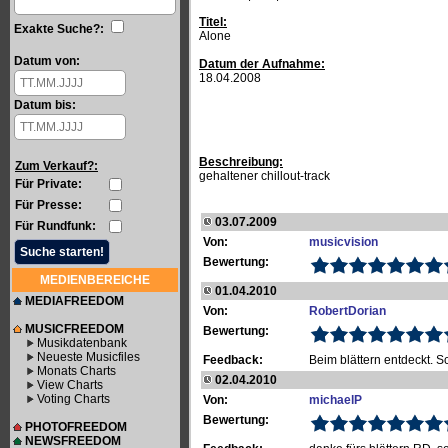
Titel:
Exakte Suche?:
Alone
Datum von:
Datum der Aufnahme:
18.04.2008
Datum bis:
Beschreibung:
Zum Verkauf?:
gehaltener chillout-track
Für Private:
Für Presse:
03.07.2009
Für Rundfunk:
Von:
musicvision
Bewertung:
MEDIENBEREICHE
01.04.2010
MEDIAFREEDOM
Von:
RobertDorian
MUSICFREEDOM
Bewertung:
Musikdatenbank
Neueste Musicfiles
Feedback:
Beim blättern entdeckt. S
Monats Charts
02.04.2010
View Charts
Voting Charts
Von:
michaelP
Bewertung:
PHOTOFREEDOM
NEWSFREEDOM