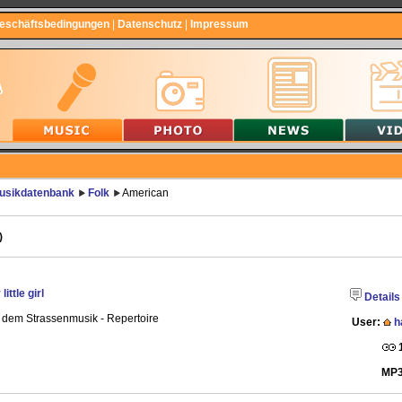
Geschäftsbedingungen
|
Datenschutz
|
Impressum
usikdatenbank
Folk
American
)
little girl
Details
 dem Strassenmusik - Repertoire
User:
h
MP3