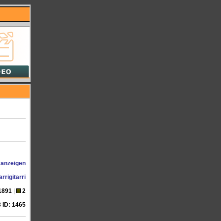
 anzeigen
arrigitarri
1891
|
2
 ID: 1465