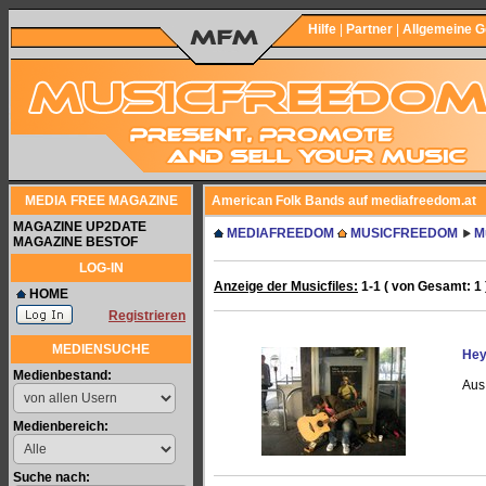
Hilfe
|
Partner
|
Allgemeine 
MEDIA FREE MAGAZINE
American Folk Bands auf mediafreedom.at
MAGAZINE UP2DATE
MEDIAFREEDOM
MUSICFREEDOM
M
MAGAZINE BESTOF
LOG-IN
Anzeige der Musicfiles:
1-1 ( von Gesamt: 1 
HOME
Registrieren
MEDIENSUCHE
Hey 
Medienbestand:
Aus
Medienbereich:
Suche nach: