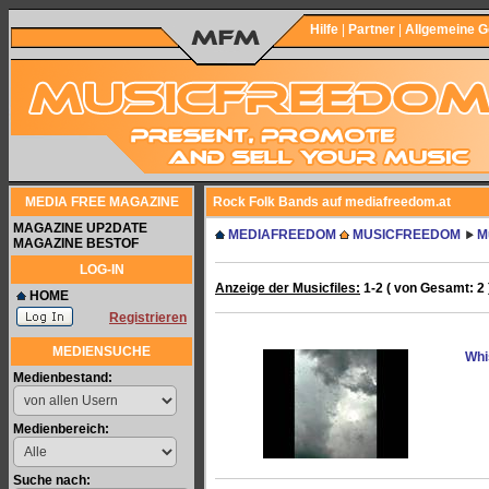
Hilfe
|
Partner
|
Allgemeine 
MEDIA FREE MAGAZINE
Rock Folk Bands auf mediafreedom.at
MAGAZINE UP2DATE
MEDIAFREEDOM
MUSICFREEDOM
M
MAGAZINE BESTOF
LOG-IN
Anzeige der Musicfiles:
1-2 ( von Gesamt: 2 
HOME
Registrieren
MEDIENSUCHE
Whi
Medienbestand:
Medienbereich:
Suche nach: