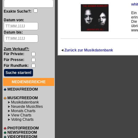
whi
Exakte Suche?:
Ein
erin
Datum von:
Die
übr
www
Datum bis:
Zum Verkauf?:
Zurück zur Musikdatenbank
Für Private:
Für Presse:
Für Rundfunk:
MEDIENBEREICHE
MEDIAFREEDOM
MUSICFREEDOM
Musikdatenbank
Neueste Musicfiles
Monats Charts
View Charts
Voting Charts
PHOTOFREEDOM
NEWSFREEDOM
VIDEOFREEDOM