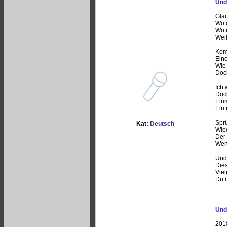
Und
Glau
Wo d
Wo e
Weil
Kom
Eine
Wie 
Doch
Ich 
Doc
Einm
Ein 
Spr
Kat:
Deutsch
Wied
Der 
Wenn
Und 
Dies
Vie
Du m
Und
201