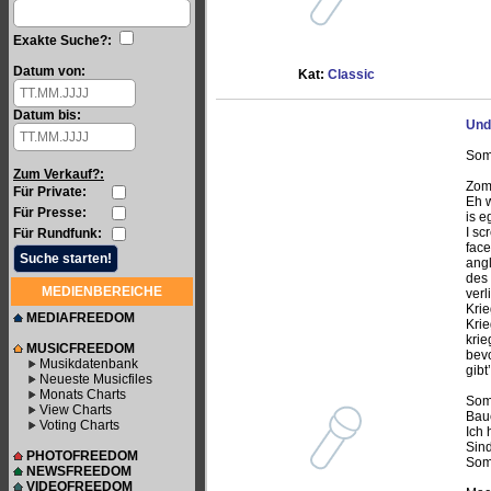
Exakte Suche?:
Datum von:
Kat:
Classic
Datum bis:
Und
Som
Zum Verkauf?:
Zom
Für Private:
Eh w
Für Presse:
is e
I sc
Für Rundfunk:
face
angl
des 
MEDIENBEREICHE
verl
Krie
MEDIAFREEDOM
Krie
krie
MUSICFREEDOM
bevo
Musikdatenbank
gibt
Neueste Musicfiles
Monats Charts
Som
View Charts
Bau
Voting Charts
Ich
Sind
PHOTOFREEDOM
Som
NEWSFREEDOM
VIDEOFREEDOM