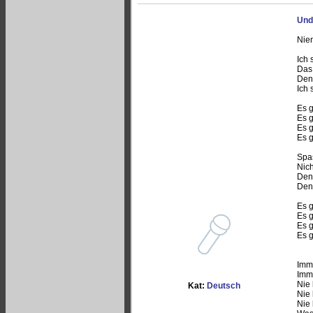
Und
Nie
Ich 
Das 
Den
Ich 
Es 
Es 
Es 
Es 
Spas
Nich
Den
Den
Es 
Es g
Es 
Es 
Imme
Imme
Nie
Kat:
Deutsch
Nie
Nie