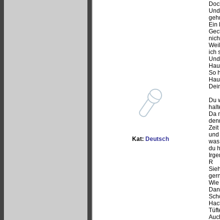
Doch
Und 
geh
Ein 
Gech
nich
Wei
ich
Und
Hau 
So h
Hau 
Dei
Du w
halt
Da m
den
Zeit
und
Kat:
Deutsch
was 
du h
Irge
R
Sieh
ger
Wie 
Dann
Schö
Hack
Tüft
Auch