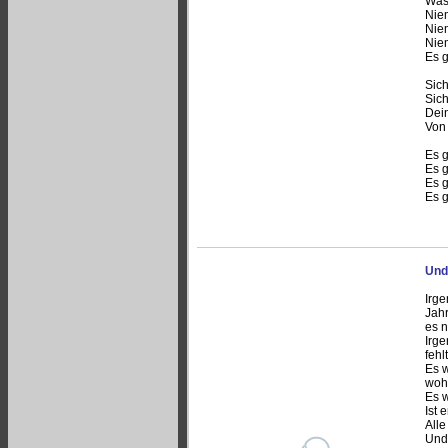
Was
Niem
Niem
Niem
Es g
Sich
Sich
Dein
Von 
Es 
Es 
Es g
Es g
Und
Irg
Jahr
es n
Irge
fehlt
Es w
woh
Es w
Ist 
All
Und 