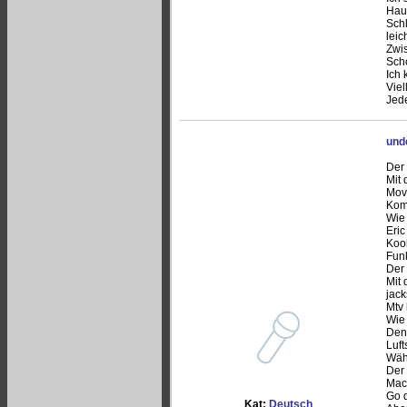
Haup
Sch
leic
Zwi
Scho
Ich 
Viel
Jede
und
Der 
Mit 
Movs
Komm
Wie
Eric
Koo
Funk
Der 
Mit 
jac
Mtv 
Wie 
Den
Luft
Währ
Der 
Mach
Go d
Kat:
Deutsch