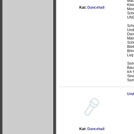
Mach
Klei
Kat:
Dancehall
Moo
Schr
UND
Schm
Und 
Dann
Männ
Schm
Ble
Brin
Leg
Som
Bau
Ich
Sind
Som
Und
Kat:
Dancehall