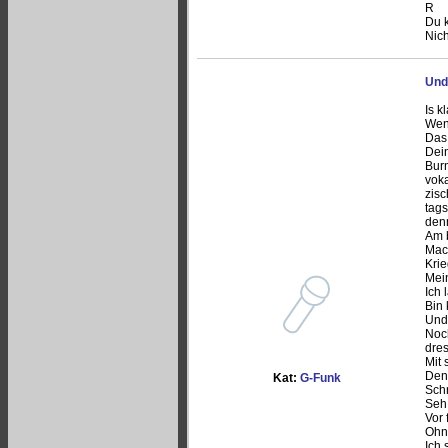
R
Du k
Nich
Und
Is k
Wen
Das 
Dein
Burn
voka
zis
tags
denn
Am b
Mach
Krie
Mein
Ich 
Bin 
Und
Noch
dre
Mit 
Denn
Kat:
G-Funk
Schr
Seh 
Vor 
Ohne
Ich 