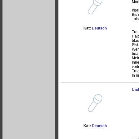
Men
Irg
Bis 
..bi
Kat:
Deutsch
Trot
Hält
blau
Bist
Werd
bea
Mei
Inn
ver
Trug
In 
Und
Kat:
Deutsch