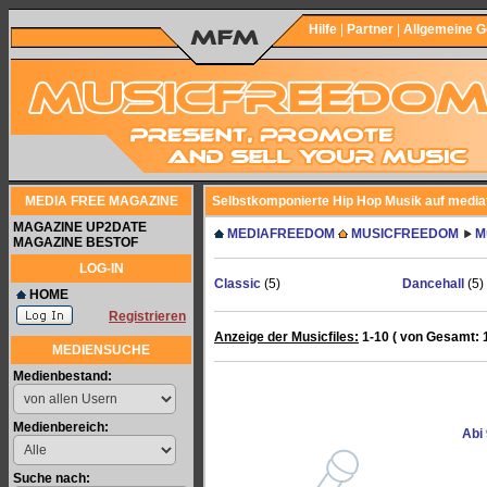
Hilfe
|
Partner
|
Allgemeine 
MEDIA FREE MAGAZINE
Selbstkomponierte Hip Hop Musik auf media
MAGAZINE UP2DATE
MEDIAFREEDOM
MUSICFREEDOM
M
MAGAZINE BESTOF
LOG-IN
Classic
(5)
Dancehall
(5)
HOME
Registrieren
Anzeige der Musicfiles:
1-10 ( von Gesamt: 
MEDIENSUCHE
Medienbestand:
Medienbereich:
Abi
Suche nach: