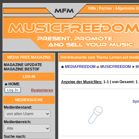
Hilfe
|
Partner
|
Allgemeine 
MEDIA FREE MAGAZINE
Hördokumente zum Thema Lernen auf medi
MAGAZINE UP2DATE
MEDIAFREEDOM
MUSICFREEDOM
M
MAGAZINE BESTOF
LOG-IN
Anzeige der Musicfiles:
1-1 ( von Gesamt: 1 
HOME
Registrieren
MEDIENSUCHE
Syn
Medienbestand:
Medienbereich:
Suche nach: