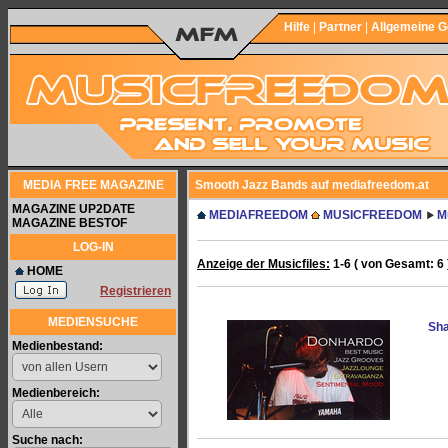
Hilfe
|
Partner
|
Allgemeine 
MEDIA FREE MAGAZINE
Smooth Jazz Bands auf mediafreedom.at
MAGAZINE UP2DATE
MEDIAFREEDOM
MUSICFREEDOM
M
MAGAZINE BESTOF
LOG-IN
Anzeige der Musicfiles:
1-6 ( von Gesamt: 6 
HOME
Registrieren
MEDIENSUCHE
Sha
Medienbestand:
Medienbereich:
Suche nach: