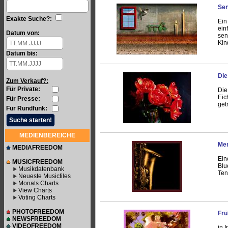
Sen
Exakte Suche?:
Ein
ein
Datum von:
sen
Kin
Datum bis:
Die
Zum Verkauf?:
Für Private:
Die
Eic
Für Presse:
get
Für Rundfunk:
MEDIENBEREICHE
Me
MEDIAFREEDOM
Ein
MUSICFREEDOM
Blu
Musikdatenbank
Ten
Neueste Musicfiles
Monats Charts
View Charts
Voting Charts
PHOTOFREEDOM
Frü
NEWSFREEDOM
VIDEOFREEDOM
in 