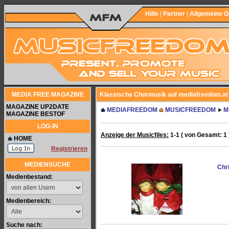
Hilfe
|
Partner
|
Allgemeine 
MEDIA FREE MAGAZINE
Klassische Chormusik auf mediafreedom.at
MAGAZINE UP2DATE
MEDIAFREEDOM
MUSICFREEDOM
M
MAGAZINE BESTOF
LOG-IN
Anzeige der Musicfiles:
1-1 ( von Gesamt: 1 
HOME
Registrieren
MEDIENSUCHE
Chr
Medienbestand:
Medienbereich:
Suche nach: