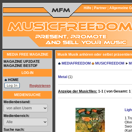
Hilfe
|
Partner
|
Allgemeine 
MEDIA FREE MAGAZINE
Musik Musik anhören oder selbst präsentier
MAGAZINE UP2DATE
MEDIAFREEDOM
MUSICFREEDOM
M
MAGAZINE BESTOF
LOG-IN
Metal
(1)
HOME
Registrieren
Anzeige der Musicfiles:
1-1 ( von Gesamt: 1 
MEDIENSUCHE
Medienbestand:
Ligh
Medienbereich:
1.Tr
Oliv
Swob
Suche nach:
(Kar