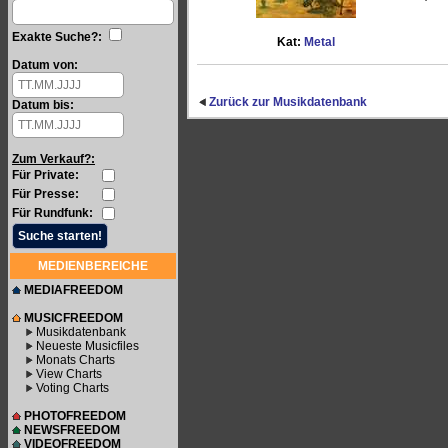
Exakte Suche?:
Kat:
Metal
Datum von:
Zurück zur Musikdatenbank
Datum bis:
Zum Verkauf?:
Für Private:
Für Presse:
Für Rundfunk:
MEDIENBEREICHE
MEDIAFREEDOM
MUSICFREEDOM
Musikdatenbank
Neueste Musicfiles
Monats Charts
View Charts
Voting Charts
PHOTOFREEDOM
NEWSFREEDOM
VIDEOFREEDOM