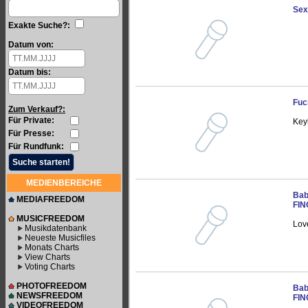
Sex
Exakte Suche?:
Datum von:
Datum bis:
Fuc
Zum Verkauf?:
Für Private:
Key
Für Presse:
Für Rundfunk:
MEDIENBEREICHE
Bab
MEDIAFREEDOM
FIN
MUSICFREEDOM
Lov
Musikdatenbank
Neueste Musicfiles
Monats Charts
View Charts
Voting Charts
PHOTOFREEDOM
Bab
NEWSFREEDOM
FIN
VIDEOFREEDOM