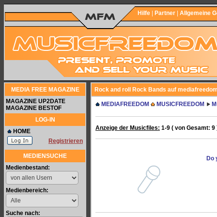
Hilfe
|
Partner
|
Allgemeine 
MEDIA FREE MAGAZINE
Rock and roll Rock Bands auf mediafreedom
MAGAZINE UP2DATE
MEDIAFREEDOM
MUSICFREEDOM
M
MAGAZINE BESTOF
LOG-IN
Anzeige der Musicfiles:
1-9 ( von Gesamt: 9 
HOME
Registrieren
MEDIENSUCHE
Do 
Medienbestand:
Medienbereich:
Suche nach: