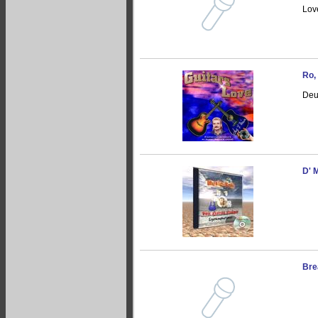
Lov
Ro,
Deu
D' 
Bre