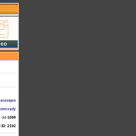
 anzeigen
tomcrady
1089
 ID: 2192