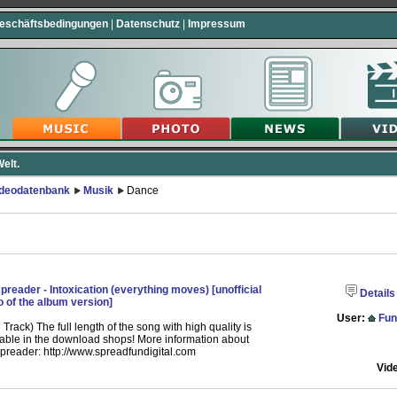
Geschäftsbedingungen
|
Datenschutz
|
Impressum
elt.
ideodatenbank
Musik
Dance
preader - Intoxication (everything moves) [unofficial
Details
o of the album version]
User:
Fun
 Track) The full length of the song with high quality is
lable in the download shops! More information about
preader: http://www.spreadfundigital.com
Vid