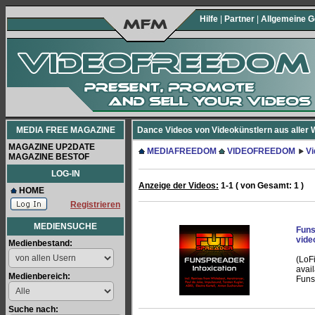
Hilfe
|
Partner
|
Allgemeine 
MEDIA FREE MAGAZINE
Dance Videos von Videokünstlern aus aller W
MAGAZINE UP2DATE
MEDIAFREEDOM
VIDEOFREEDOM
V
MAGAZINE BESTOF
LOG-IN
Anzeige der Videos:
1-1 ( von Gesamt: 1 )
HOME
Registrieren
MEDIENSUCHE
Funs
vide
Medienbestand:
(LoFi
avai
Medienbereich:
Funs
Suche nach: