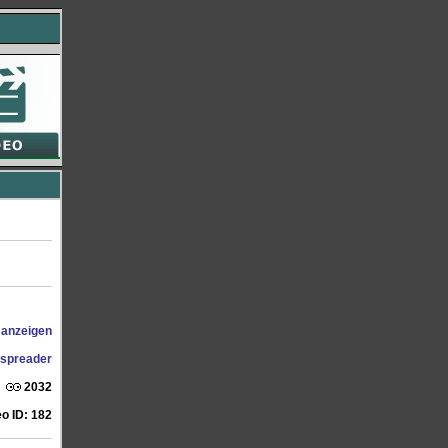
 anzeigen
spreader
2032
eo ID: 182