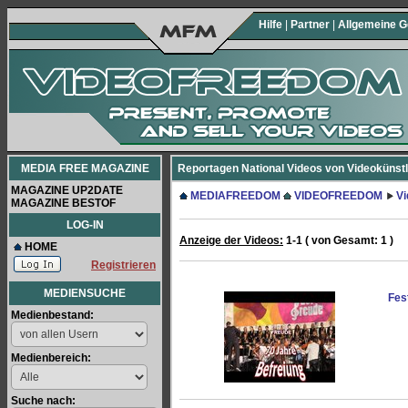
Hilfe
|
Partner
|
Allgemeine 
MEDIA FREE MAGAZINE
Reportagen National Videos von Videokünstle
MAGAZINE UP2DATE
MEDIAFREEDOM
VIDEOFREEDOM
V
MAGAZINE BESTOF
LOG-IN
Anzeige der Videos:
1-1 ( von Gesamt: 1 )
HOME
Registrieren
MEDIENSUCHE
Fes
Medienbestand:
Medienbereich:
Suche nach: