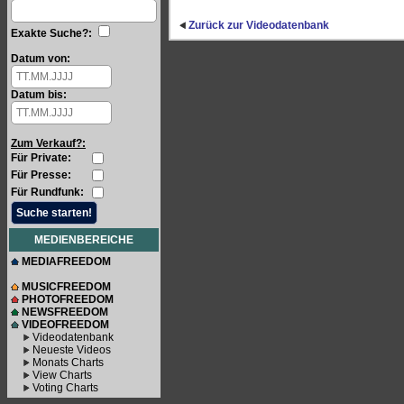
Zurück zur Videodatenbank
Exakte Suche?:
Datum von:
Datum bis:
Zum Verkauf?:
Für Private:
Für Presse:
Für Rundfunk:
MEDIENBEREICHE
MEDIAFREEDOM
MUSICFREEDOM
PHOTOFREEDOM
NEWSFREEDOM
VIDEOFREEDOM
Videodatenbank
Neueste Videos
Monats Charts
View Charts
Voting Charts