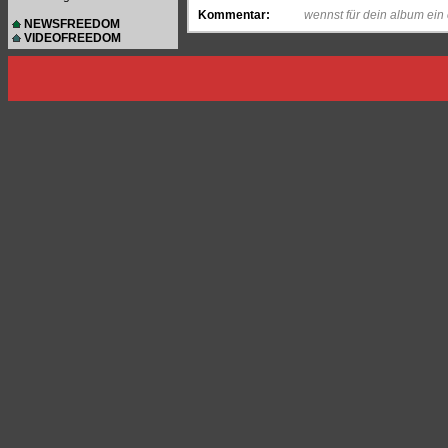
Kommentar:
wennst für dein album ein
NEWSFREEDOM
VIDEOFREEDOM