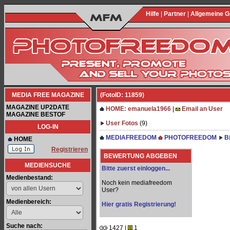
Hilfe
|
Partner
|
Allgemeine 
MEDIA FREE MAGAZINE
(FotoID: 11859)
MAGAZINE UP2DATE
HOME: emanuela1966
|
Email an User
MAGAZINE BESTOF
User Fotos
(9)
LOG-IN
MEDIAFREEDOM
PHOTOFREEDOM
B
HOME
Registrieren
BEWERTUNG ABGEBEN
MEDIENSUCHE
Bitte zuerst einloggen...
Medienbestand:
Noch kein mediafreedom
User?
Medienbereich:
Hier gratis Registrierung!
Suche nach:
1427 |
1