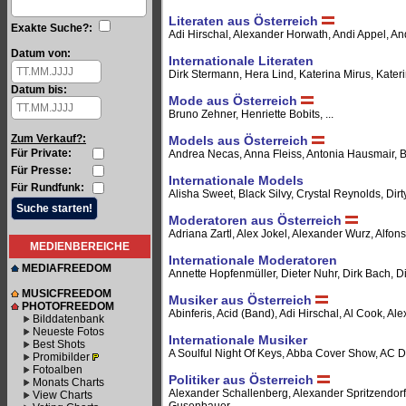
Literaten aus Österreich
Exakte Suche?:
Adi Hirschal, Alexander Horwath, Andi Appel, An
Datum von:
Internationale Literaten
Dirk Stermann, Hera Lind, Katerina Mirus, Katerina
Datum bis:
Mode aus Österreich
Bruno Zehner, Henriette Bobits, ...
Zum Verkauf?:
Models aus Österreich
Für Private:
Andrea Necas, Anna Fleiss, Antonia Hausmair, Ba
Für Presse:
Internationale Models
Für Rundfunk:
Alisha Sweet, Black Silvy, Crystal Reynolds, Dirt
Moderatoren aus Österreich
Adriana Zartl, Alex Jokel, Alexander Wurz, Alfons 
MEDIENBEREICHE
Internationale Moderatoren
MEDIAFREEDOM
Annette Hopfenmüller, Dieter Nuhr, Dirk Bach, Dir
MUSICFREEDOM
Musiker aus Österreich
PHOTOFREEDOM
Abinferis, Acid (Band), Adi Hirschal, Al Cook, Alex 
Bilddatenbank
Neueste Fotos
Internationale Musiker
Best Shots
A Soulful Night Of Keys, Abba Cover Show, AC D
Promibilder
Fotoalben
Politiker aus Österreich
Monats Charts
Alexander Schallenberg, Alexander Spritzendorfe
View Charts