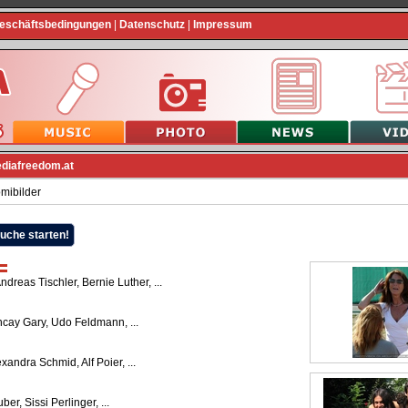
Geschäftsbedingungen
|
Datenschutz
|
Impressum
ediafreedom.at
mibilder
dreas Tischler, Bernie Luther, ...
ncay Gary, Udo Feldmann, ...
xandra Schmid, Alf Poier, ...
er, Sissi Perlinger, ...