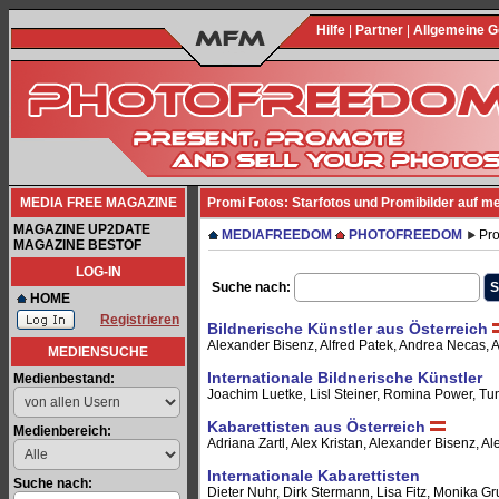
Hilfe
|
Partner
|
Allgemeine 
MEDIA FREE MAGAZINE
Promi Fotos: Starfotos und Promibilder auf m
MAGAZINE UP2DATE
MEDIAFREEDOM
PHOTOFREEDOM
Pro
MAGAZINE BESTOF
LOG-IN
Suche nach:
HOME
Registrieren
Bildnerische Künstler aus Österreich
Alexander Bisenz, Alfred Patek, Andrea Necas, An
MEDIENSUCHE
Internationale Bildnerische Künstler
Medienbestand:
Joachim Luetke, Lisl Steiner, Romina Power, Tu
Kabarettisten aus Österreich
Medienbereich:
Adriana Zartl, Alex Kristan, Alexander Bisenz, Ale
Internationale Kabarettisten
Suche nach:
Dieter Nuhr, Dirk Stermann, Lisa Fitz, Monika Grub