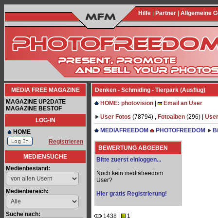
Hilfe
|
Partner
|
Allgemeine 
MEDIA FREE MAGAZINE
Denken - Schmiding - Tierpark (Ausflug)
MAGAZINE UP2DATE
HOME: photovision
|
Email an User
MAGAZINE BESTOF
User Fotos
(78794) ,
Fotoalben
(296) |
User
LOG-IN
MEDIAFREEDOM
PHOTOFREEDOM
B
HOME
Registrieren
BEWERTUNG ABGEBEN
MEDIENSUCHE
Bitte zuerst einloggen...
Medienbestand:
Noch kein mediafreedom
User?
Medienbereich:
Hier gratis Registrierung!
Suche nach:
1438 |
1