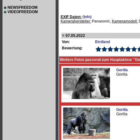
NEWSFREEDOM
VIDEOFREEDOM
EXIF Daten:
(Info)
Kamerahersteller:
Panasonic,
Kameramodell:
07.05.2022
Von:
Birdland
Bewertung:
Weitere Fotos passend zum Hauptakteur "Gor
Gorilla
Gorilla
Gorilla
Gorilla