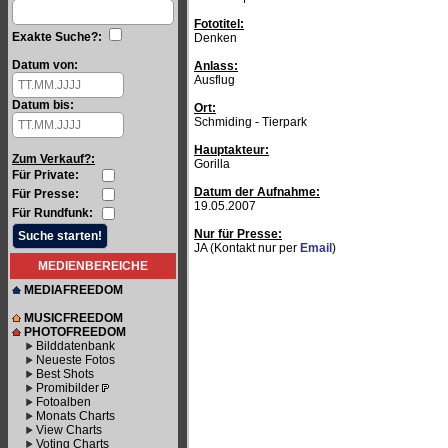
Fototitel:
Exakte Suche?:
Denken
Datum von:
Anlass:
Ausflug
Datum bis:
Ort:
Schmiding - Tierpark
Hauptakteur:
Zum Verkauf?:
Gorilla
Für Private:
Datum der Aufnahme:
Für Presse:
19.05.2007
Für Rundfunk:
Nur für Presse:
JA (Kontakt nur per
Email
)
MEDIENBEREICHE
MEDIAFREEDOM
MUSICFREEDOM
PHOTOFREEDOM
Bilddatenbank
Neueste Fotos
Best Shots
Promibilder
Fotoalben
Monats Charts
View Charts
Voting Charts