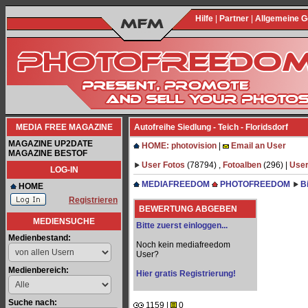
Hilfe
|
Partner
|
Allgemeine 
MEDIA FREE MAGAZINE
Autofreihe Siedlung - Teich - Floridsdorf
MAGAZINE UP2DATE
HOME: photovision
|
Email an User
MAGAZINE BESTOF
User Fotos
(78794) ,
Fotoalben
(296) |
User
LOG-IN
MEDIAFREEDOM
PHOTOFREEDOM
B
HOME
Registrieren
BEWERTUNG ABGEBEN
MEDIENSUCHE
Bitte zuerst einloggen...
Medienbestand:
Noch kein mediafreedom
User?
Medienbereich:
Hier gratis Registrierung!
Suche nach:
1159 |
0