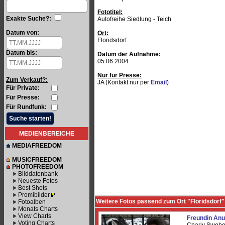
Fototitel:
Exakte Suche?:
Autofreihe Siedlung - Teich
Datum von:
Ort:
Floridsdorf
Datum bis:
Datum der Aufnahme:
05.06.2004
Nur für Presse:
Zum Verkauf?:
JA (Kontakt nur per
Email
)
Für Private:
Für Presse:
Für Rundfunk:
MEDIENBEREICHE
MEDIAFREEDOM
MUSICFREEDOM
PHOTOFREEDOM
Bilddatenbank
Neueste Fotos
Best Shots
Promibilder
Weitere Fotos passend zum Ort "Floridsdorf"
Fotoalben
Monats Charts
View Charts
Freundin Anu
Voting Charts