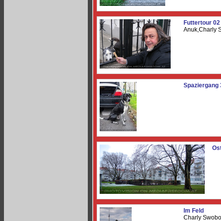
Futtertour 02
Anuk,Charly
Spaziergang 
Os
Im Feld
Charly Swob