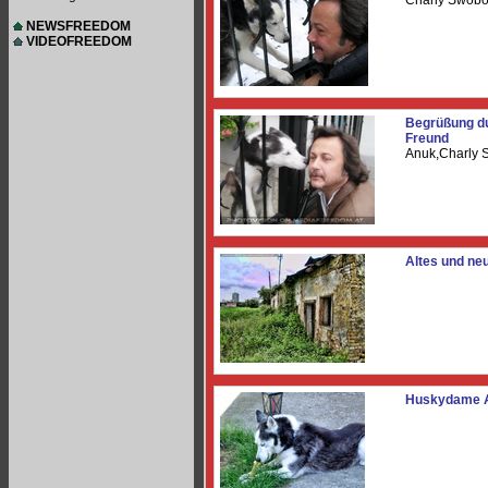
Charly Swob
NEWSFREEDOM
VIDEOFREEDOM
Begrüßung d
Freund
Anuk,Charly
Altes und n
Huskydame 