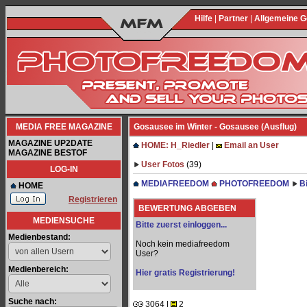
Hilfe
|
Partner
|
Allgemeine 
MEDIA FREE MAGAZINE
Gosausee im Winter - Gosausee (Ausflug)
MAGAZINE UP2DATE
HOME: H_Riedler
|
Email an User
MAGAZINE BESTOF
User Fotos
(39)
LOG-IN
MEDIAFREEDOM
PHOTOFREEDOM
B
HOME
Registrieren
BEWERTUNG ABGEBEN
MEDIENSUCHE
Bitte zuerst einloggen...
Medienbestand:
Noch kein mediafreedom
User?
Medienbereich:
Hier gratis Registrierung!
Suche nach:
3064 |
2