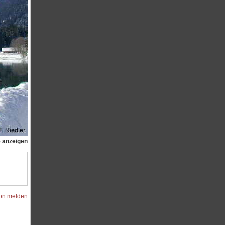
e anzeigen
ion melden