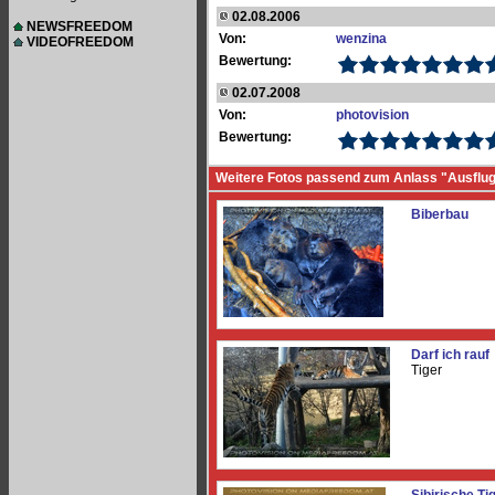
02.08.2006
NEWSFREEDOM
Von:
wenzina
VIDEOFREEDOM
Bewertung:
02.07.2008
Von:
photovision
Bewertung:
Weitere Fotos passend zum Anlass "Ausflu
Biberbau
Darf ich rauf
Tiger