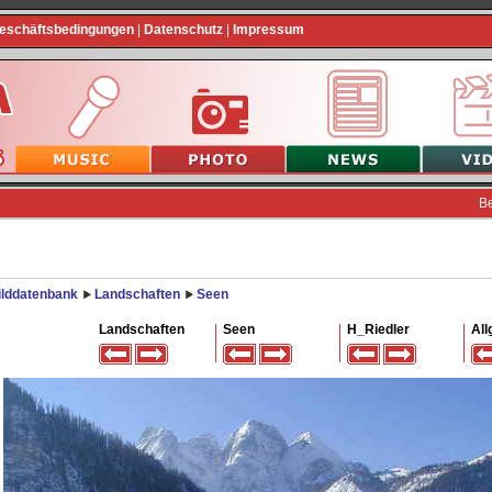
Geschäftsbedingungen
|
Datenschutz
|
Impressum
B
ilddatenbank
Landschaften
Seen
Landschaften
Seen
H_Riedler
All