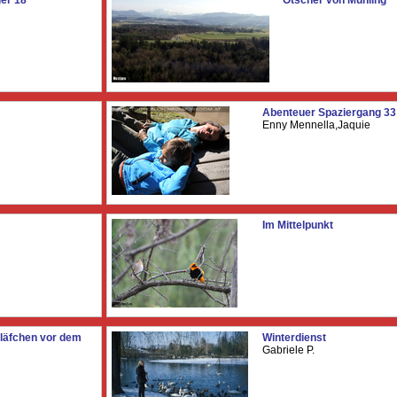
ger 18
Ötscher von Mühling
Abenteuer Spaziergang 33
Enny Mennella,Jaquie
Im Mittelpunkt
läfchen vor dem
Winterdienst
Gabriele P.