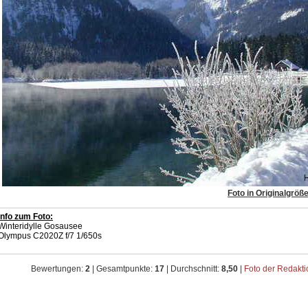
Foto in Originalgröß
Info zum Foto:
Winteridylle Gosausee
Olympus C2020Z f/7 1/650s
Bewertungen:
2
| Gesamtpunkte:
17
| Durchschnitt:
8,50
|
Foto der Redakt