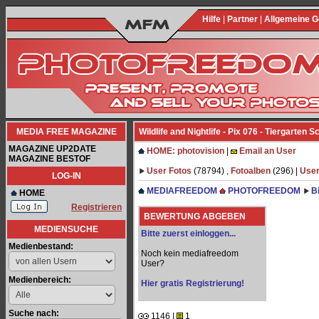
Hilfe
|
Partner
|
Allgemeine 
MEDIA FREE MAGAZINE
Wildlife and Nightlife - Pix 076 - Tiergarten 
MAGAZINE UP2DATE
HOME: photovision
|
Email an User
MAGAZINE BESTOF
User Fotos
(78794) ,
Fotoalben
(296) |
User
LOG-IN
MEDIAFREEDOM
PHOTOFREEDOM
B
HOME
Registrieren
BEWERTUNG ABGEBEN
MEDIENSUCHE
Bitte zuerst einloggen...
Medienbestand:
Noch kein mediafreedom
User?
Medienbereich:
Hier gratis Registrierung!
Suche nach:
1146 |
1