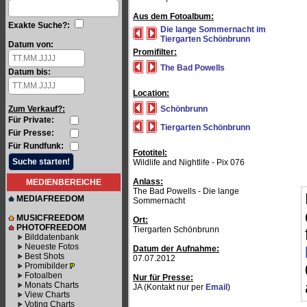
Aus dem Fotoalbum:
Exakte Suche?:
Die lange Sommernacht im
Tiergarten Schönbrunn
Datum von:
Promifilter:
The Bad Powells
Datum bis:
Location:
Zum Verkauf?:
Schönbrunn
Für Private:
Tiergarten Schönbrunn
Für Presse:
Für Rundfunk:
Fototitel:
Wildlife and Nightlife - Pix 076
Anlass:
MEDIENBEREICHE
The Bad Powells - Die lange
MEDIAFREEDOM
Sommernacht
MUSICFREEDOM
Ort:
PHOTOFREEDOM
Tiergarten Schönbrunn
Bilddatenbank
Neueste Fotos
Datum der Aufnahme:
Best Shots
07.07.2012
Promibilder
Fotoalben
Nur für Presse:
Monats Charts
JA (Kontakt nur per
Email
)
View Charts
Voting Charts