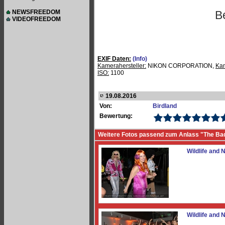
NEWSFREEDOM
B
VIDEOFREEDOM
EXIF Daten:
(Info)
Kamerahersteller:
NIKON CORPORATION,
Ka
ISO:
1100
19.08.2016
Von:
Birdland
Bewertung:
Weitere Fotos passend zum Anlass "The Ba
Wildlife and N
Wildlife and N