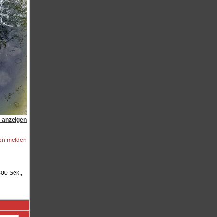
e anzeigen
ion melden
00 Sek.,