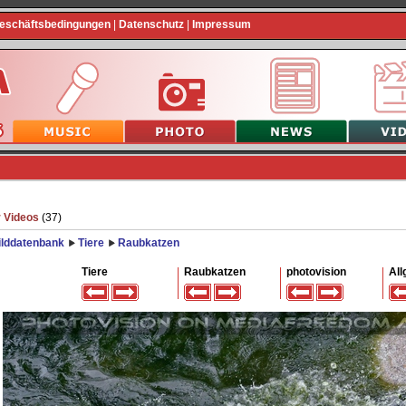
Geschäftsbedingungen
|
Datenschutz
|
Impressum
 Videos
(37)
ilddatenbank
Tiere
Raubkatzen
Tiere
Raubkatzen
photovision
All