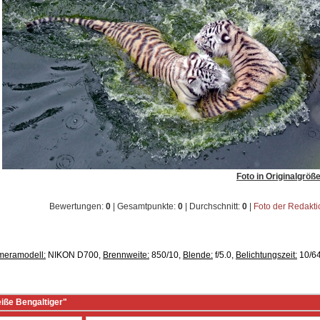
Foto in Originalgröß
Bewertungen:
0
| Gesamtpunkte:
0
| Durchschnitt:
0
|
Foto der Redakt
meramodell:
NIKON D700,
Brennweite:
850/10,
Blende:
f/5.0,
Belichtungszeit:
10/64
iße Bengaltiger"