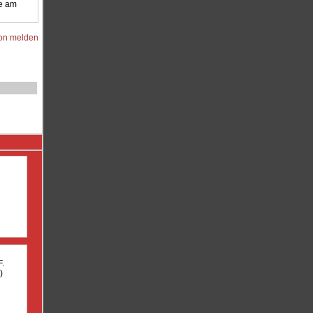
e am
ion melden
F.
)