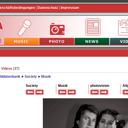
Geschäftsbedingungen
|
Datenschutz
|
Impressum
 Videos
(37)
ilddatenbank
Society
Musik
Society
Musik
photovision
All