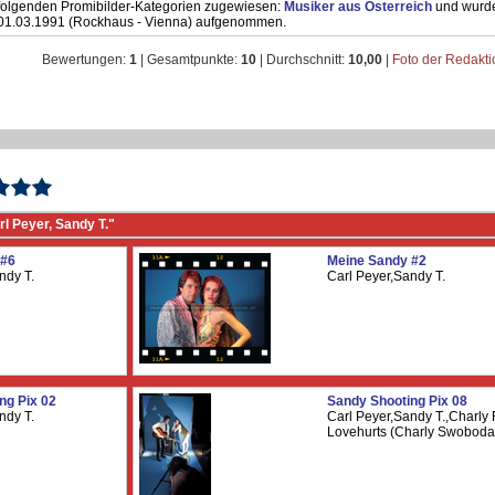
folgenden Promibilder-Kategorien zugewiesen:
Musiker aus Österreich
und wurd
01.03.1991 (Rockhaus - Vienna) aufgenommen.
Bewertungen:
1
| Gesamtpunkte:
10
| Durchschnitt:
10,00
|
Foto der Redakt
l Peyer, Sandy T."
 #6
Meine Sandy #2
ndy T.
Carl Peyer,Sandy T.
ng Pix 02
Sandy Shooting Pix 08
ndy T.
Carl Peyer,Sandy T.,Charly 
Lovehurts (Charly Swoboda