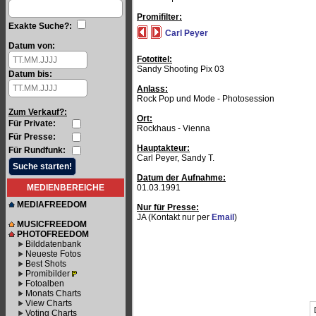
Promifilter:
Exakte Suche?:
Carl Peyer
Datum von:
Fototitel:
Sandy Shooting Pix 03
Datum bis:
Anlass:
Rock Pop und Mode - Photosession
Zum Verkauf?:
Ort:
Für Private:
Rockhaus - Vienna
Für Presse:
Hauptakteur:
Für Rundfunk:
Carl Peyer, Sandy T.
Datum der Aufnahme:
MEDIENBEREICHE
01.03.1991
MEDIAFREEDOM
Nur für Presse:
JA (Kontakt nur per
Email
)
MUSICFREEDOM
PHOTOFREEDOM
Bilddatenbank
Neueste Fotos
Best Shots
Promibilder
Fotoalben
Monats Charts
View Charts
Voting Charts