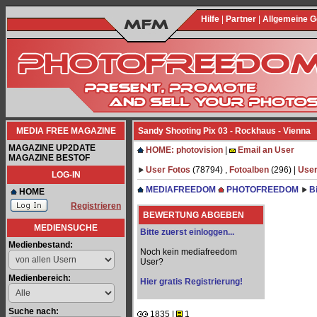
Hilfe
|
Partner
|
Allgemeine 
MEDIA FREE MAGAZINE
Sandy Shooting Pix 03 - Rockhaus - Vienna
MAGAZINE UP2DATE
HOME: photovision
|
Email an User
MAGAZINE BESTOF
User Fotos
(78794) ,
Fotoalben
(296) |
User
LOG-IN
MEDIAFREEDOM
PHOTOFREEDOM
B
HOME
Registrieren
BEWERTUNG ABGEBEN
MEDIENSUCHE
Bitte zuerst einloggen...
Medienbestand:
Noch kein mediafreedom
User?
Medienbereich:
Hier gratis Registrierung!
Suche nach:
1835 |
1