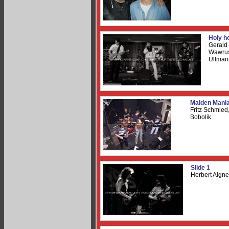
Holy h
Gerald
Wawrus
Ullman
Maiden Mani
Fritz Schmied,
Bobolik
Slide 1
Herbert Aigne