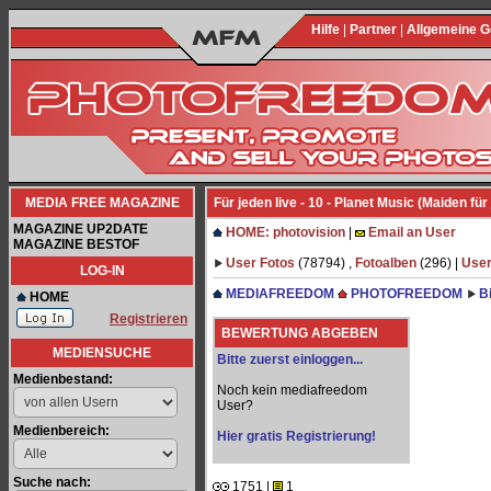
Hilfe
|
Partner
|
Allgemeine 
MEDIA FREE MAGAZINE
Für jeden live - 10 - Planet Music (Maiden für
MAGAZINE UP2DATE
HOME: photovision
|
Email an User
MAGAZINE BESTOF
User Fotos
(78794) ,
Fotoalben
(296) |
User
LOG-IN
MEDIAFREEDOM
PHOTOFREEDOM
B
HOME
Registrieren
BEWERTUNG ABGEBEN
MEDIENSUCHE
Bitte zuerst einloggen...
Medienbestand:
Noch kein mediafreedom
User?
Medienbereich:
Hier gratis Registrierung!
Suche nach:
1751 |
1