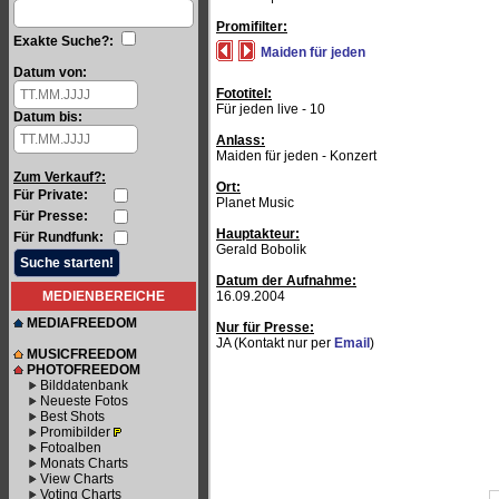
Promifilter:
Exakte Suche?:
Maiden für jeden
Datum von:
Fototitel:
Für jeden live - 10
Datum bis:
Anlass:
Maiden für jeden - Konzert
Zum Verkauf?:
Ort:
Für Private:
Planet Music
Für Presse:
Hauptakteur:
Für Rundfunk:
Gerald Bobolik
Datum der Aufnahme:
MEDIENBEREICHE
16.09.2004
MEDIAFREEDOM
Nur für Presse:
JA (Kontakt nur per
Email
)
MUSICFREEDOM
PHOTOFREEDOM
Bilddatenbank
Neueste Fotos
Best Shots
Promibilder
Fotoalben
Monats Charts
View Charts
Voting Charts