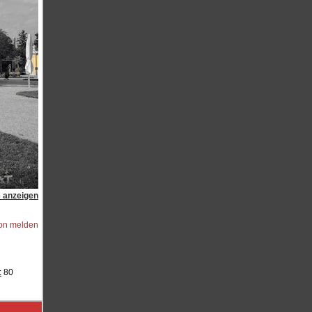
e anzeigen
ion melden
:
80