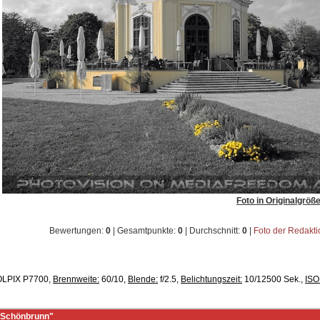
Foto in Originalgröß
Bewertungen:
0
| Gesamtpunkte:
0
| Durchschnitt:
0
|
Foto der Redakt
LPIX P7700,
Brennweite:
60/10,
Blende:
f/2.5,
Belichtungszeit:
10/12500 Sek.,
ISO
- Schönbrunn"