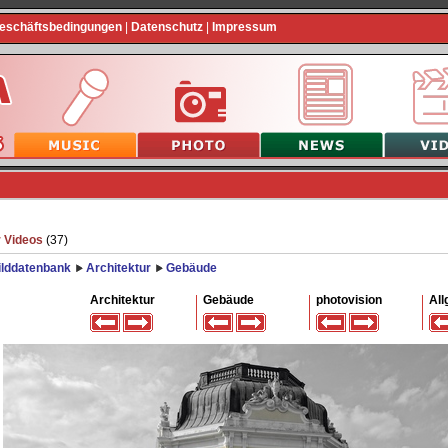
Geschäftsbedingungen
|
Datenschutz
|
Impressum
 Videos
(37)
ilddatenbank
Architektur
Gebäude
Architektur
Gebäude
photovision
All