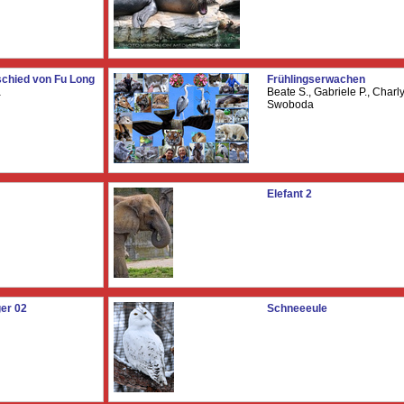
schied von Fu Long
Frühlingserwachen
a
Beate S., Gabriele P., Charl
Swoboda
Elefant 2
ger 02
Schneeeule