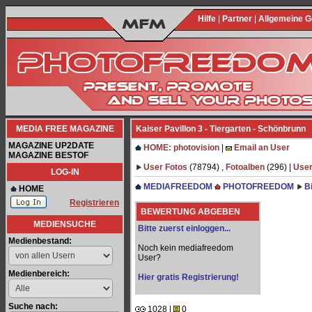
Hilfe
|
Partner
|
Allgemeine 
MEDIA FREE MAGAZINE
Kaiser Pavillon 3 - Tiergarten - Schönbrunn
MAGAZINE UP2DATE
HOME: photovision
|
Email an User
MAGAZINE BESTOF
User Fotos
(78794) ,
Fotoalben
(296) |
User
LOG-IN
MEDIAFREEDOM
PHOTOFREEDOM
B
HOME
Registrieren
BEWERTUNG ABGEBEN
MEDIENSUCHE
Bitte zuerst einloggen...
Medienbestand:
Noch kein mediafreedom
User?
Medienbereich:
Hier gratis Registrierung!
Suche nach:
1028 |
0