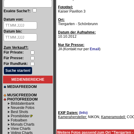
Fototitel:
Exakte Suche?:
Kaiser Pavillon 3
Datum von:
Ort:
Tiergarten - Schönbrunn
Datum bis:
Datum der Aufnahme:
10.10.2012
Nur für Presse:
Zum Verkauf?:
JA (Kontakt nur per
Email
)
Für Private:
Für Presse:
Für Rundfunk:
MEDIENBEREICHE
MEDIAFREEDOM
MUSICFREEDOM
PHOTOFREEDOM
Bilddatenbank
Neueste Fotos
Best Shots
EXIF Daten:
(Info)
Promibilder
Kamerahersteller:
NIKON,
Kameramodell:
COO
Fotoalben
Monats Charts
View Charts
Weitere Fotos passend zum Ort "Tiergarten 
Voting Charts