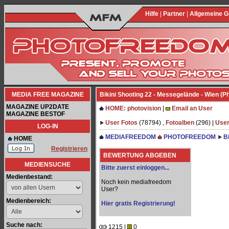
Hilfe
|
Partner
|
Allgemeine 
MEDIA FREE MAGAZINE
Bikini Shooting 22 - Messegelände - Wien (P
MAGAZINE UP2DATE
HOME: photovision
|
Email an User
MAGAZINE BESTOF
User Fotos
(78794) ,
Fotoalben
(296) |
User
LOG-IN
MEDIAFREEDOM
PHOTOFREEDOM
B
HOME
Registrieren
BEWERTUNG ABGEBEN
MEDIENSUCHE
Bitte zuerst einloggen...
Medienbestand:
Noch kein mediafreedom
User?
Medienbereich:
Hier gratis Registrierung!
Suche nach:
1215 |
0