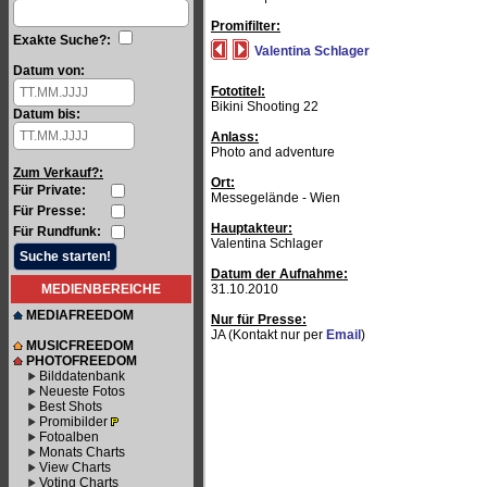
Promifilter:
Exakte Suche?:
Valentina Schlager
Datum von:
Fototitel:
Bikini Shooting 22
Datum bis:
Anlass:
Photo and adventure
Zum Verkauf?:
Ort:
Für Private:
Messegelände - Wien
Für Presse:
Hauptakteur:
Für Rundfunk:
Valentina Schlager
Datum der Aufnahme:
MEDIENBEREICHE
31.10.2010
MEDIAFREEDOM
Nur für Presse:
JA (Kontakt nur per
Email
)
MUSICFREEDOM
PHOTOFREEDOM
Bilddatenbank
Neueste Fotos
Best Shots
Promibilder
Fotoalben
Monats Charts
View Charts
Voting Charts