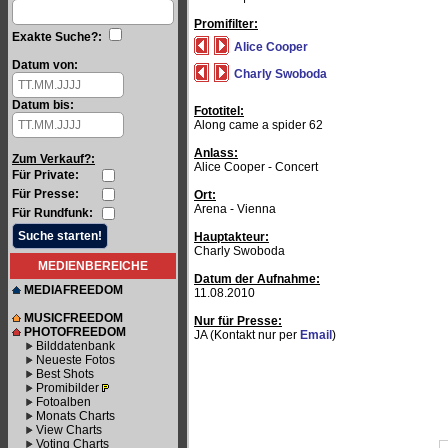
Promifilter:
Exakte Suche?:
Alice Cooper
Datum von:
Charly Swoboda
Datum bis:
Fototitel:
Along came a spider 62
Anlass:
Zum Verkauf?:
Alice Cooper - Concert
Für Private:
Für Presse:
Ort:
Arena - Vienna
Für Rundfunk:
Hauptakteur:
Charly Swoboda
MEDIENBEREICHE
Datum der Aufnahme:
MEDIAFREEDOM
11.08.2010
MUSICFREEDOM
Nur für Presse:
PHOTOFREEDOM
JA (Kontakt nur per
Email
)
Bilddatenbank
Neueste Fotos
Best Shots
Promibilder
Fotoalben
Monats Charts
View Charts
Voting Charts