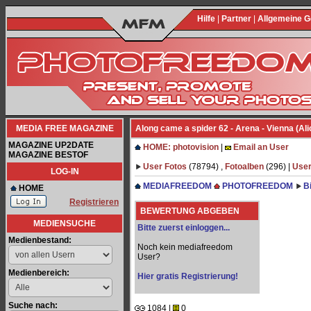
Hilfe
|
Partner
|
Allgemeine 
MEDIA FREE MAGAZINE
Along came a spider 62 - Arena - Vienna (Al
MAGAZINE UP2DATE
HOME: photovision
|
Email an User
MAGAZINE BESTOF
User Fotos
(78794) ,
Fotoalben
(296) |
User
LOG-IN
MEDIAFREEDOM
PHOTOFREEDOM
B
HOME
Registrieren
BEWERTUNG ABGEBEN
MEDIENSUCHE
Bitte zuerst einloggen...
Medienbestand:
Noch kein mediafreedom
User?
Medienbereich:
Hier gratis Registrierung!
Suche nach:
1084 |
0