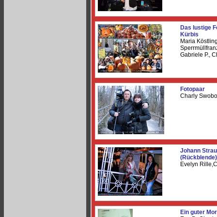
Das lustige F
Kürbis
Maria Köstlin
Sperrmüllfran
Gabriele P., 
Fotopaar
Charly Swobo
Johann Strau
(Rückblende)
Evelyn Rille
Ein guter Mo