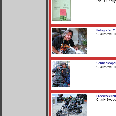
Eva D.,Charl
Fotografen 2
Charly Swob
Schneeleopar
Charly Swob
Freewheel bu
Charly Swob