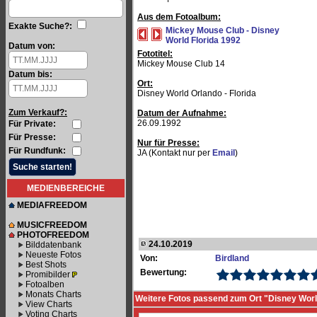
Aus dem Fotoalbum:
Exakte Suche?:
Mickey Mouse Club - Disney
World Florida 1992
Datum von:
Fototitel:
Mickey Mouse Club 14
Datum bis:
Ort:
Disney World Orlando - Florida
Zum Verkauf?:
Datum der Aufnahme:
26.09.1992
Für Private:
Für Presse:
Nur für Presse:
Für Rundfunk:
JA (Kontakt nur per
Email
)
MEDIENBEREICHE
MEDIAFREEDOM
MUSICFREEDOM
PHOTOFREEDOM
24.10.2019
Bilddatenbank
Neueste Fotos
Von:
Birdland
Best Shots
Bewertung:
Promibilder
Fotoalben
Monats Charts
Weitere Fotos passend zum Ort "Disney World
View Charts
Voting Charts