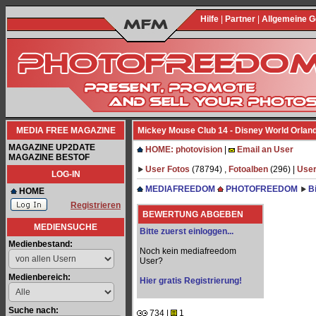
Hilfe
|
Partner
|
Allgemeine 
MEDIA FREE MAGAZINE
Mickey Mouse Club 14 - Disney World Orlando
MAGAZINE UP2DATE
HOME: photovision
|
Email an User
MAGAZINE BESTOF
User Fotos
(78794) ,
Fotoalben
(296) |
User
LOG-IN
MEDIAFREEDOM
PHOTOFREEDOM
B
HOME
Registrieren
BEWERTUNG ABGEBEN
MEDIENSUCHE
Bitte zuerst einloggen...
Medienbestand:
Noch kein mediafreedom
User?
Medienbereich:
Hier gratis Registrierung!
Suche nach:
734 |
1