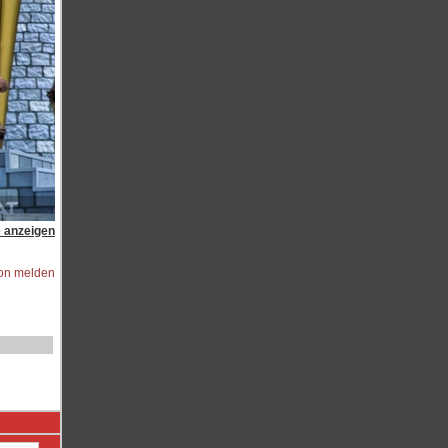
e anzeigen
ion melden