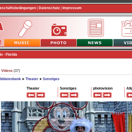
Geschäftsbedingungen
|
Datenschutz
|
Impressum
 - Florida
 Videos
(37)
ilddatenbank
Theater
Sonstiges
Theater
Sonstiges
photovision
All