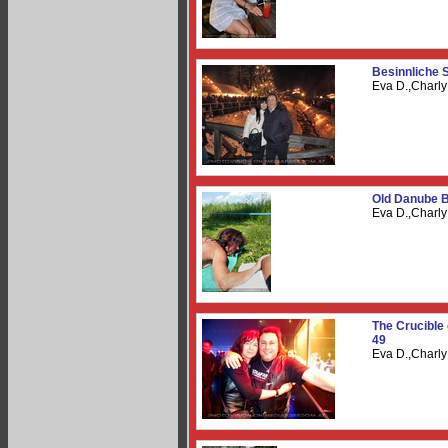
Besinnliche 
Eva D.,Charl
Old Danube 
Eva D.,Charl
The Crucible 
49
Eva D.,Charl