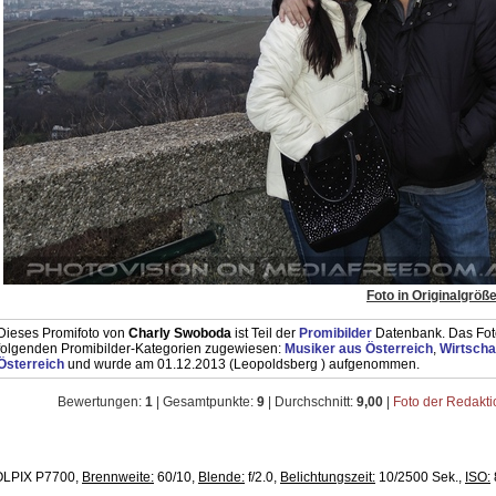
Foto in Originalgröß
Dieses Promifoto von
Charly Swoboda
ist Teil der
Promibilder
Datenbank. Das Foto
folgenden Promibilder-Kategorien zugewiesen:
Musiker aus Österreich
,
Wirtscha
Österreich
und wurde am 01.12.2013 (Leopoldsberg ) aufgenommen.
Bewertungen:
1
| Gesamtpunkte:
9
| Durchschnitt:
9,00
|
Foto der Redakt
LPIX P7700,
Brennweite:
60/10,
Blende:
f/2.0,
Belichtungszeit:
10/2500 Sek.,
ISO: