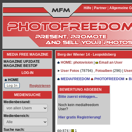
Hilfe
|
Partner
|
Allgemeine 
MEDIA FREE MAGAZINE
Berg der Wiener 14 - Leopoldsberg
MAGAZINE UP2DATE
HOME: photovision
|
Email an User
MAGAZINE BESTOF
User Fotos
(78794) ,
Fotoalben
(296) |
User
LOG-IN
MEDIAFREEDOM
PHOTOFREEDOM
B
HOME
Registrieren
BEWERTUNG ABGEBEN
MEDIENSUCHE
Bitte zuerst einloggen...
Medienbestand:
Noch kein mediafreedom
User?
Medienbereich:
Hier gratis Registrierung!
Suche nach:
874 |
1