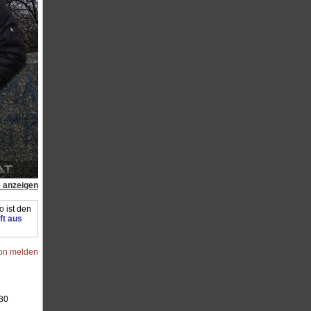
e anzeigen
 ist den
ft aus
ion melden
80