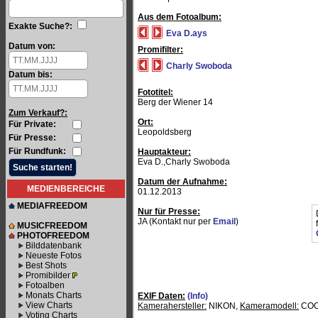
Aus dem Fotoalbum:
Exakte Suche?:
Eva D.ays
Datum von:
Promifilter:
Charly Swoboda
Datum bis:
Fototitel:
Berg der Wiener 14
Zum Verkauf?:
Ort:
Für Private:
Leopoldsberg
Für Presse:
Für Rundfunk:
Hauptakteur:
Eva D.,Charly Swoboda
Datum der Aufnahme:
MEDIENBEREICHE
01.12.2013
MEDIAFREEDOM
Nur für Presse:
JA (Kontakt nur per
Email
)
MUSICFREEDOM
PHOTOFREEDOM
Bilddatenbank
Neueste Fotos
Best Shots
Promibilder
Fotoalben
Monats Charts
EXIF Daten:
(Info)
View Charts
Kamerahersteller:
NIKON,
Kameramodell:
COO
Voting Charts