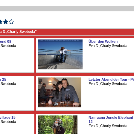
a D.,Charly Swoboda"
bend 08
Über den Wolken
y Swoboda
Eva D.,Charly Swoboda
e 25
Letzter Abend der Tour - P
y Swoboda
Eva D.,Charly Swoboda
illage 15
Namuang Jungle Elephant 
y Swoboda
12
Eva D.,Charly Swoboda