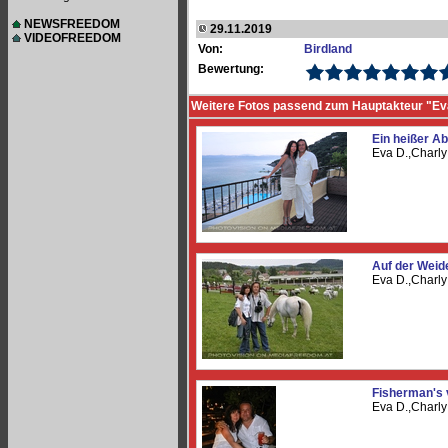
NEWSFREEDOM
29.11.2019
VIDEOFREEDOM
Von:
Birdland
Bewertung:
Weitere Fotos passend zum Hauptakteur "Ev
Ein heißer A
Eva D.,Charl
Auf der Weid
Eva D.,Charl
Fisherman's v
Eva D.,Charl