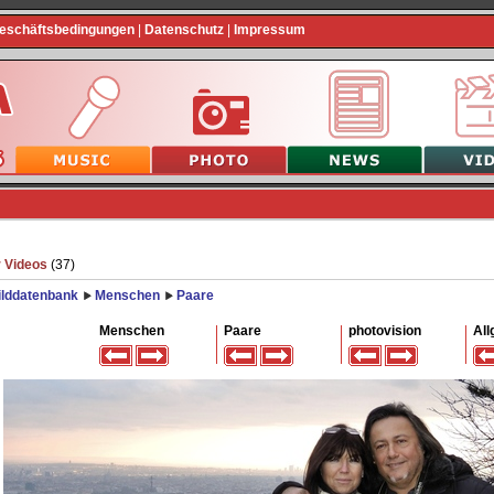
Geschäftsbedingungen
|
Datenschutz
|
Impressum
 Videos
(37)
ilddatenbank
Menschen
Paare
Menschen
Paare
photovision
All