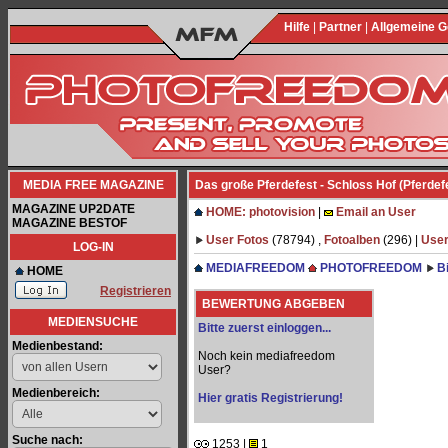
Hilfe
|
Partner
|
Allgemeine 
MEDIA FREE MAGAZINE
Das große Pferdefest - Schloss Hof (Pferdefe
MAGAZINE UP2DATE
HOME: photovision
|
Email an User
MAGAZINE BESTOF
User Fotos
(78794) ,
Fotoalben
(296) |
User
LOG-IN
MEDIAFREEDOM
PHOTOFREEDOM
B
HOME
Registrieren
BEWERTUNG ABGEBEN
MEDIENSUCHE
Bitte zuerst einloggen...
Medienbestand:
Noch kein mediafreedom
User?
Medienbereich:
Hier gratis Registrierung!
Suche nach:
1253 |
1