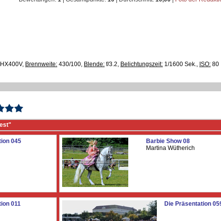
HX400V,
Brennweite:
430/100,
Blende:
f/3.2,
Belichtungszeit:
1/1600 Sek.,
ISO:
80
est"
tion 045
Barbie Show 08
Martina Wütherich
tion 011
Die Präsentation 05