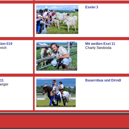
Eselei 3
tion 019
Mit weißen Esel 11
rich
Charly Swoboda
 11
Bauernbua und Dirndl
erger