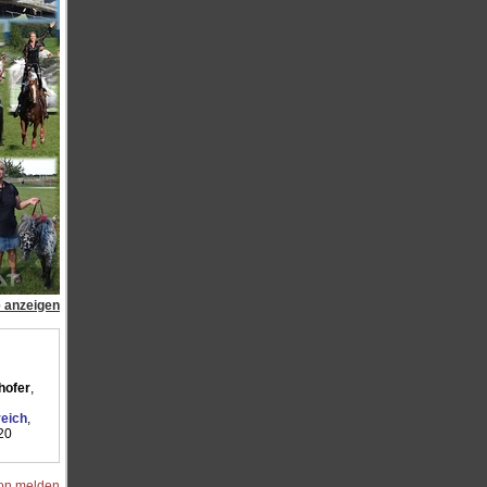
e anzeigen
hofer
,
reich
,
20
ion melden