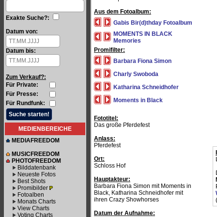
Aus dem Fotoalbum:
Exakte Suche?:
Gabis Bir(d)thday Fotoalbum
Datum von:
MOMENTS IN BLACK
Memories
Promifilter:
Datum bis:
Barbara Fiona Simon
Charly Swoboda
Zum Verkauf?:
Für Private:
Katharina Schneidhofer
Für Presse:
Moments in Black
Für Rundfunk:
Fototitel:
Das große Pferdefest
MEDIENBEREICHE
Anlass:
MEDIAFREEDOM
Pferdefest
MUSICFREEDOM
Ort:
PHOTOFREEDOM
Schloss Hof
Bilddatenbank
Neueste Fotos
Hauptakteur:
Best Shots
Barbara Fiona Simon mit Moments in
Promibilder
Black, Katharina Schneidhofer mit
Fotoalben
ihren Crazy Showhorses
Monats Charts
View Charts
Datum der Aufnahme:
Voting Charts