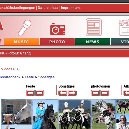
Geschäftsbedingungen
|
Datenschutz
|
Impressum
st) (FotoID: 67372)
 Videos
(37)
ilddatenbank
Feste
Sonstiges
Feste
Sonstiges
photovision
All