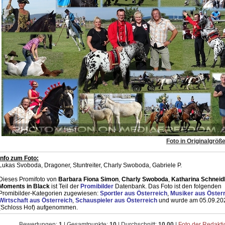
Foto in Originalgröß
Info zum Foto:
Lukas Svoboda, Dragoner, Stuntreiter, Charly Swoboda, Gabriele P.
Dieses Promifoto von
Barbara Fiona Simon
,
Charly Swoboda
,
Katharina Schneid
Moments in Black
ist Teil der
Promibilder
Datenbank. Das Foto ist den folgenden
Promibilder-Kategorien zugewiesen:
Sportler aus Österreich
,
Musiker aus Öster
Wirtschaft aus Österreich
,
Schauspieler aus Österreich
und wurde am 05.09.20
(Schloss Hof) aufgenommen.
Bewertungen:
1
| Gesamtpunkte:
10
| Durchschnitt:
10,00
|
Foto der Redakt