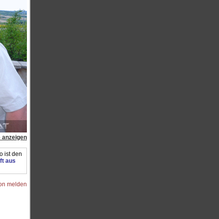
e anzeigen
 ist den
ft aus
ion melden