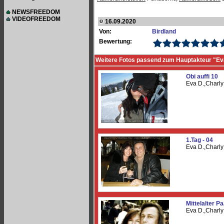
NEWSFREEDOM
VIDEOFREEDOM
16.09.2020
Von:
Birdland
Bewertung:
Weitere Fotos passend zum Hauptakteur "Ev
Obi auffi 10
Eva D.,Charl
1.Tag - 04
Eva D.,Charl
Mittelalter P
Eva D.,Charl