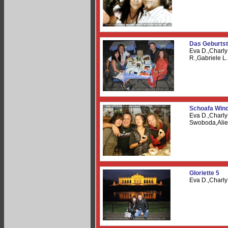
Das Geburts
Eva D.,Charl
R.,Gabriele L.
Schoafa Win
Eva D.,Charly
Swoboda,Ali
Gloriette 5
Eva D.,Charl