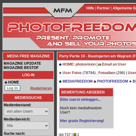
Hilfe
|
Partner
|
Allgemeine 
MEDIA FREE MAGAZINE
Party Partie 10 - Baumgarten am Wagram (F
MAGAZINE UP2DATE
HOME: photovision
|
Email an User
MAGAZINE BESTOF
User Fotos
(78794) ,
Fotoalben
(296) |
User
LOG-IN
MEDIAFREEDOM
PHOTOFREEDOM
B
HOME
Registrieren
BEWERTUNG ABGEBEN
MEDIENSUCHE
Bitte zuerst einloggen...
Medienbestand:
Noch kein mediafreedom
User?
Medienbereich:
Hier gratis Registrierung!
Suche nach:
737 |
1