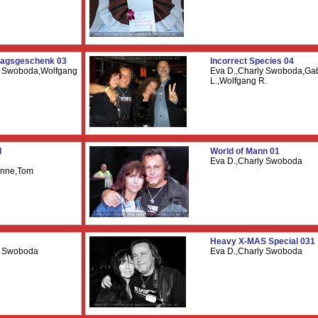
tagsgeschenk 03
Incorrect Species 04
y Swoboda,Wolfgang
Eva D.,Charly Swoboda,Gab
L.,Wolfgang R.
d
World of Mann 01
Eva D.,Charly Swoboda
enne,Tom
Heavy X-MAS Special 031
y Swoboda
Eva D.,Charly Swoboda