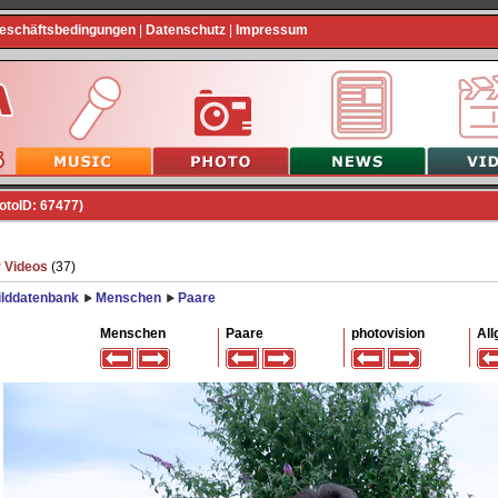
Geschäftsbedingungen
|
Datenschutz
|
Impressum
otoID: 67477)
 Videos
(37)
ilddatenbank
Menschen
Paare
Menschen
Paare
photovision
All