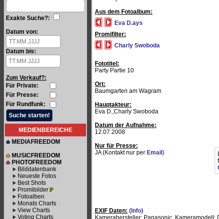
Aus dem Fotoalbum:
Exakte Suche?:
Eva D.ays
Datum von:
Promifilter:
Charly Swoboda
Datum bis:
Fototitel:
Party Partie 10
Zum Verkauf?:
Ort:
Für Private:
Baumgarten am Wagram
Für Presse:
Für Rundfunk:
Hauptakteur:
Eva D.,Charly Swoboda
Datum der Aufnahme:
MEDIENBEREICHE
12.07.2008
MEDIAFREEDOM
Nur für Presse:
JA (Kontakt nur per
Email
)
MUSICFREEDOM
PHOTOFREEDOM
Bilddatenbank
Neueste Fotos
Best Shots
Promibilder
Fotoalben
Monats Charts
View Charts
EXIF Daten:
(Info)
Voting Charts
Kamerahersteller:
Panasonic,
Kameramodell: