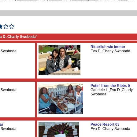
a D.,Charly Swoboda"
Ritterlich wie immer
y Swoboda
Eva D.,Charly Swoboda
Putin' from the Ribbs 5
y Swoboda
Gabriele L.,Eva D.,Charly
Swoboda
aar
Peace Resort 03
y Swoboda
Eva D.,Charly Swoboda