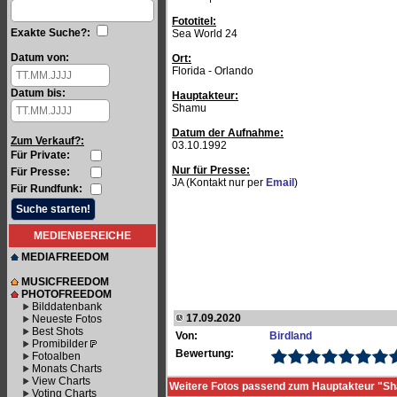
Fototitel:
Exakte Suche?:
Sea World 24
Datum von:
Ort:
Florida - Orlando
Datum bis:
Hauptakteur:
Shamu
Datum der Aufnahme:
Zum Verkauf?:
03.10.1992
Für Private:
Nur für Presse:
Für Presse:
JA (Kontakt nur per
Email
)
Für Rundfunk:
MEDIENBEREICHE
MEDIAFREEDOM
MUSICFREEDOM
PHOTOFREEDOM
Bilddatenbank
17.09.2020
Neueste Fotos
Best Shots
Von:
Birdland
Promibilder
Bewertung:
Fotoalben
Monats Charts
View Charts
Weitere Fotos passend zum Hauptakteur "S
Voting Charts