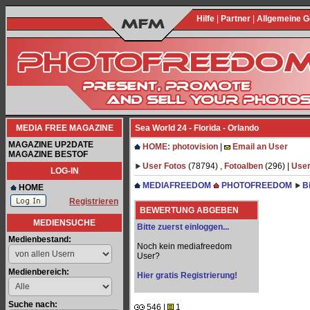
Hilfe
|
Partner
|
Allgemeine 
MEDIA FREE MAGAZINE
Sea World 24 - Florida - Orlando
MAGAZINE UP2DATE
HOME: photovision
|
Email an User
MAGAZINE BESTOF
User Fotos
(78794) ,
Fotoalben
(296) |
User
LOG-IN
MEDIAFREEDOM
PHOTOFREEDOM
B
HOME
Registrieren
BEWERTUNG ABGEBEN
MEDIENSUCHE
Bitte zuerst einloggen...
Medienbestand:
Noch kein mediafreedom
User?
Medienbereich:
Hier gratis Registrierung!
Suche nach:
546 |
1