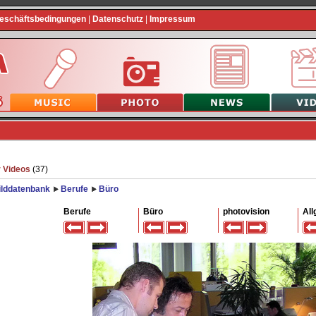
Geschäftsbedingungen
|
Datenschutz
|
Impressum
 Videos
(37)
ilddatenbank
Berufe
Büro
Berufe
Büro
photovision
All