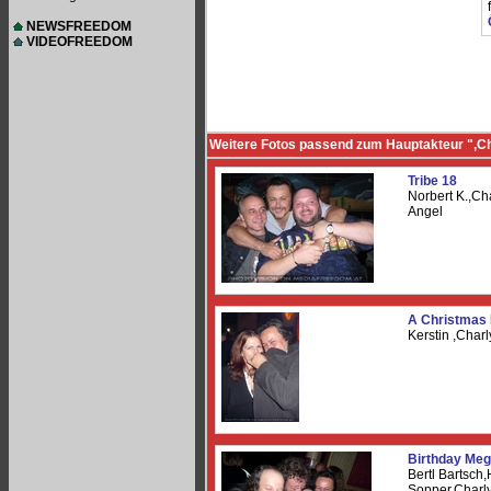
NEWSFREEDOM
VIDEOFREEDOM
Weitere Fotos passend zum Hauptakteur ",C
Tribe 18
Norbert K.,C
Angel
A Christmas 
Kerstin ,Cha
Birthday Meg
Bertl Bartsch
Sopper,Charl