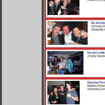
My Birthd
Schmidi,C
Swoboda,A
Herzlich wil
,Charly Swob
Opening Party
Martina Pokor
Swoboda,Len