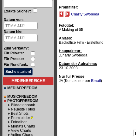
Promifilter:
Exakte Suche?:
Charly Swoboda
Datum von:
Fototitel:
A Making of 05
Datum bis:
Anlass:
Backoffice Film - Erstellung
Zum Verkauf?:
Hauptakteur:
Für Private:
,Charly Swoboda
Für Presse:
Datum der Aufnahme:
Für Rundfunk:
23.10.2003
Nur für Presse:
MEDIENBEREICHE
JA (Kontakt nur per
Email
)
MEDIAFREEDOM
MUSICFREEDOM
PHOTOFREEDOM
Bilddatenbank
Neueste Fotos
Best Shots
Promibilder
Fotoalben
Monats Charts
View Charts
Voting Charts