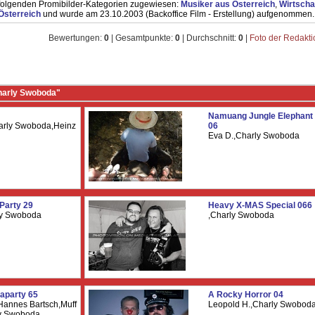
folgenden Promibilder-Kategorien zugewiesen:
Musiker aus Österreich
,
Wirtscha
Österreich
und wurde am 23.10.2003 (Backoffice Film - Erstellung) aufgenommen.
Bewertungen:
0
| Gesamtpunkte:
0
| Durchschnitt:
0
|
Foto der Redakt
harly Swoboda"
Namuang Jungle Elephant 
harly Swoboda,Heinz
06
Eva D.,Charly Swoboda
Party 29
Heavy X-MAS Special 066
rly Swoboda
,Charly Swoboda
aparty 65
A Rocky Horror 04
,Hannes Bartsch,Muff
Leopold H.,Charly Swobod
y Swoboda