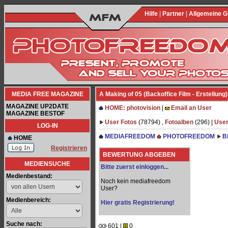
Hilfe
|
Partner
|
Allgemeine 
MEDIA FREE MAGAZINE
A Making of 05 (Backoffice Film - Erstellung)
MAGAZINE UP2DATE
HOME: photovision
|
Email an User
MAGAZINE BESTOF
User Fotos
(78794) ,
Fotoalben
(296) |
User
LOG-IN
MEDIAFREEDOM
PHOTOFREEDOM
B
HOME
Registrieren
BEWERTUNG ABGEBEN
MEDIENSUCHE
Bitte zuerst einloggen...
Medienbestand:
Noch kein mediafreedom
User?
Medienbereich:
Hier gratis Registrierung!
Suche nach:
601 |
0