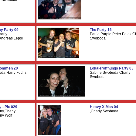
ay Party 09
The Party 16
harly
Paule Purple,Peter Patek,C
ndreas Lepsi
Swoboda
lkommen 20
Lokaleröffnungs Party 03
oda,Harry Fuchs
Sabine Swoboda,Charly
Swoboda
 - Pix 029
Heavy X-Mas 04
ny,Charly
,Charly Swoboda
ny Wolf