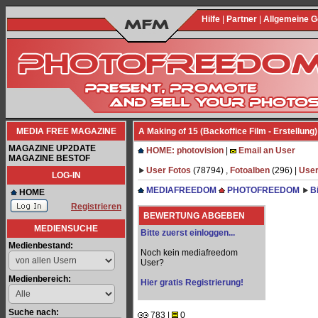
Hilfe
|
Partner
|
Allgemeine 
MEDIA FREE MAGAZINE
A Making of 15 (Backoffice Film - Erstellung)
MAGAZINE UP2DATE
HOME: photovision
|
Email an User
MAGAZINE BESTOF
User Fotos
(78794) ,
Fotoalben
(296) |
User
LOG-IN
MEDIAFREEDOM
PHOTOFREEDOM
B
HOME
Registrieren
BEWERTUNG ABGEBEN
MEDIENSUCHE
Bitte zuerst einloggen...
Medienbestand:
Noch kein mediafreedom
User?
Medienbereich:
Hier gratis Registrierung!
Suche nach:
783 |
0