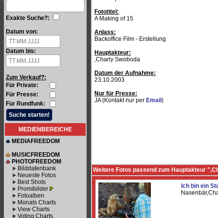
Fototitel:
Exakte Suche?:
A Making of 15
Datum von:
Anlass:
Backoffice Film - Erstellung
Datum bis:
Hauptakteur:
,Charly Swoboda
Datum der Aufnahme:
Zum Verkauf?:
23.10.2003
Für Private:
Nur für Presse:
Für Presse:
JA (Kontakt nur per
Email
)
Für Rundfunk:
MEDIENBEREICHE
MEDIAFREEDOM
MUSICFREEDOM
PHOTOFREEDOM
Bilddatenbank
Weitere Fotos passend zum Hauptakteur ",C
Neueste Fotos
Best Shots
Ich bin ein St
Promibilder
Nasenbär,Ch
Fotoalben
Monats Charts
View Charts
Voting Charts