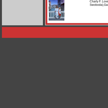
Charly F. Lov
Swoboda),Gab