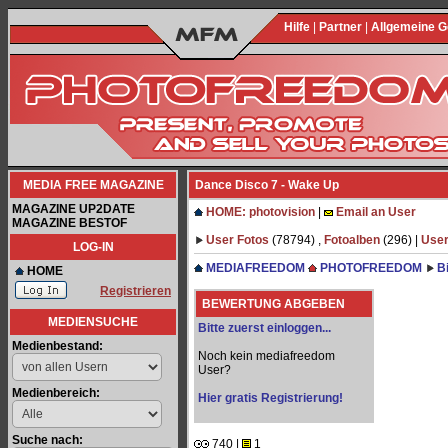
Hilfe
|
Partner
|
Allgemeine 
MEDIA FREE MAGAZINE
Dance Disco 7 - Wake Up
MAGAZINE UP2DATE
HOME: photovision
|
Email an User
MAGAZINE BESTOF
User Fotos
(78794) ,
Fotoalben
(296) |
User
LOG-IN
MEDIAFREEDOM
PHOTOFREEDOM
B
HOME
Registrieren
BEWERTUNG ABGEBEN
MEDIENSUCHE
Bitte zuerst einloggen...
Medienbestand:
Noch kein mediafreedom
User?
Medienbereich:
Hier gratis Registrierung!
Suche nach:
740 |
1