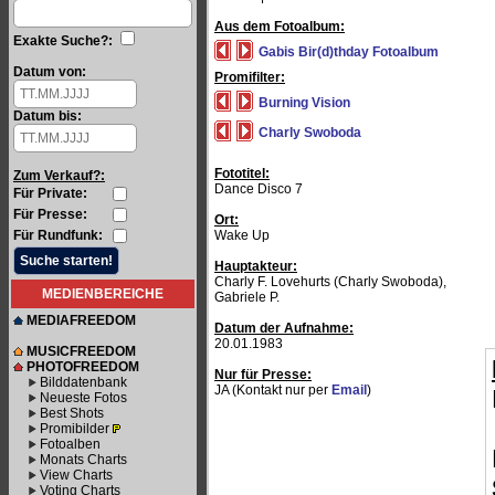
Aus dem Fotoalbum:
Exakte Suche?:
Gabis Bir(d)thday Fotoalbum
Datum von:
Promifilter:
Burning Vision
Datum bis:
Charly Swoboda
Fototitel:
Zum Verkauf?:
Dance Disco 7
Für Private:
Für Presse:
Ort:
Für Rundfunk:
Wake Up
Hauptakteur:
Charly F. Lovehurts (Charly Swoboda),
MEDIENBEREICHE
Gabriele P.
MEDIAFREEDOM
Datum der Aufnahme:
20.01.1983
MUSICFREEDOM
PHOTOFREEDOM
Nur für Presse:
Bilddatenbank
JA (Kontakt nur per
Email
)
Neueste Fotos
Best Shots
Promibilder
Fotoalben
Monats Charts
View Charts
Voting Charts