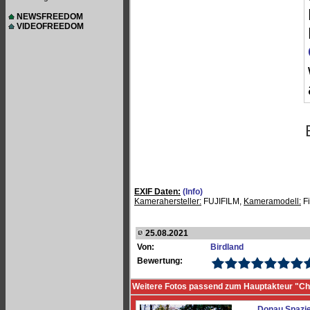
NEWSFREEDOM
VIDEOFREEDOM
EXIF Daten:
(Info)
Kamerahersteller:
FUJIFILM,
Kameramodell:
Fi
25.08.2021
Von:
Birdland
Bewertung:
Weitere Fotos passend zum Hauptakteur "Char
Donau Spazi