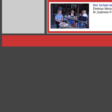
Der Schatz i
Dietmar Mess
M.,Gabriele P.