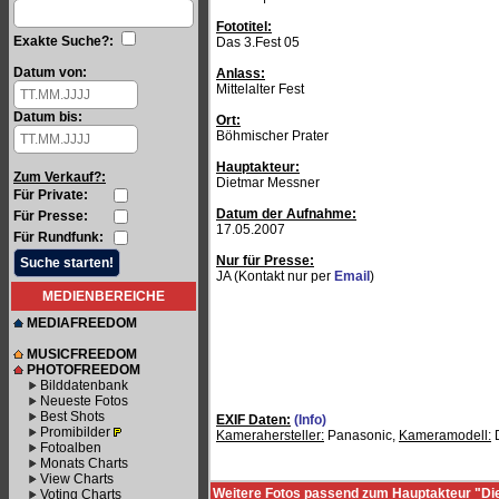
Fototitel:
Exakte Suche?:
Das 3.Fest 05
Datum von:
Anlass:
Mittelalter Fest
Datum bis:
Ort:
Böhmischer Prater
Hauptakteur:
Zum Verkauf?:
Dietmar Messner
Für Private:
Datum der Aufnahme:
Für Presse:
17.05.2007
Für Rundfunk:
Nur für Presse:
JA (Kontakt nur per
Email
)
MEDIENBEREICHE
MEDIAFREEDOM
MUSICFREEDOM
PHOTOFREEDOM
Bilddatenbank
Neueste Fotos
Best Shots
EXIF Daten:
(Info)
Promibilder
Kamerahersteller:
Panasonic,
Kameramodell:
Fotoalben
Monats Charts
View Charts
Weitere Fotos passend zum Hauptakteur "D
Voting Charts