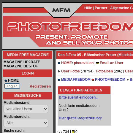
Hilfe
|
Partner
|
Allgemeine 
MEDIA FREE MAGAZINE
Das 3.Fest 05 - Böhmischer Prater (Mittelalt
MAGAZINE UP2DATE
HOME: photovision
|
Email an User
MAGAZINE BESTOF
User Fotos
(78794) ,
Fotoalben
(296) |
User
LOG-IN
MEDIAFREEDOM
PHOTOFREEDOM
B
HOME
Registrieren
BEWERTUNG ABGEBEN
MEDIENSUCHE
Bitte zuerst einloggen...
Medienbestand:
Noch kein mediafreedom
User?
Medienbereich:
Hier gratis Registrierung!
Suche nach:
734 |
0