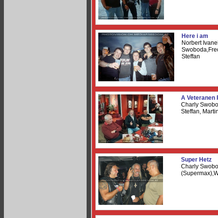
Here i am
Norbert Ivane
Swoboda,Fred
Steffan
A Veteranen
Charly Swobo
Steffan, Marti
Super Hetz
Charly Swobo
(Supermax),W