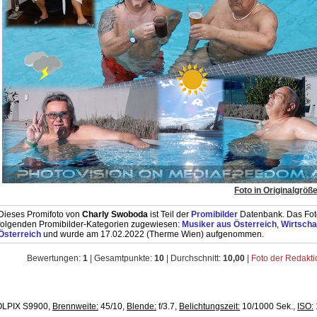
Foto in Originalgröß
Dieses Promifoto von
Charly Swoboda
ist Teil der
Promibilder
Datenbank. Das Foto
folgenden Promibilder-Kategorien zugewiesen:
Musiker aus Österreich
,
Wirtscha
Österreich
und wurde am 17.02.2022 (Therme Wien) aufgenommen.
Bewertungen:
1
| Gesamtpunkte:
10
| Durchschnitt:
10,00
|
Foto der Redakt
LPIX S9900,
Brennweite:
45/10,
Blende:
f/3.7,
Belichtungszeit:
10/1000 Sek.,
ISO: