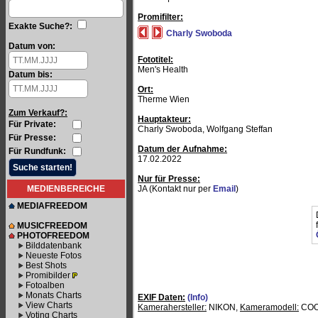
Promifilter:
Exakte Suche?:
Charly Swoboda
Datum von:
Fototitel:
Men's Health
Datum bis:
Ort:
Therme Wien
Zum Verkauf?:
Hauptakteur:
Für Private:
Charly Swoboda, Wolfgang Steffan
Für Presse:
Datum der Aufnahme:
Für Rundfunk:
17.02.2022
Nur für Presse:
MEDIENBEREICHE
JA (Kontakt nur per
Email
)
MEDIAFREEDOM
MUSICFREEDOM
PHOTOFREEDOM
Bilddatenbank
Neueste Fotos
Best Shots
Promibilder
Fotoalben
Monats Charts
EXIF Daten:
(Info)
View Charts
Kamerahersteller:
NIKON,
Kameramodell:
COO
Voting Charts