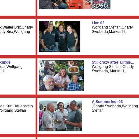
Live 02
k,Walter Brix,Charly
Wolfgang Steffan,Charly
dy Brix,Wolfgang
Swoboda,Markus P.
 Runde
Still crazy after all this...
da, Wolfgang
Wolfgang Steffan, Charly
n H.
Swoboda, Martin H.
A Sommerfest 03
da,Kurt Hauenstein
,Charly Swoboda,Wolfgang
olfgang Steffan
Steffan