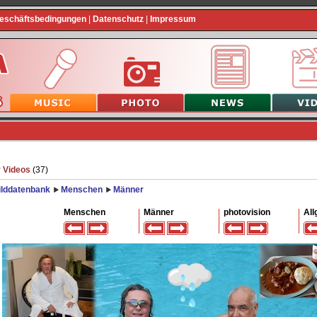
Geschäftsbedingungen
|
Datenschutz
|
Impressum
 Videos
(37)
ilddatenbank
Menschen
Männer
Menschen
Männer
photovision
All