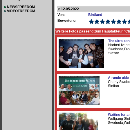
NEWSFREEDOM
12.05.2022
VIDEOFREEDOM
Von:
Birdland
Bewertung:
Weitere Fotos passend zum Hauptakteur "Ch
The ultra zon
Norbert Ivane
Swoboda,Fred
Steffan
A runde oide
Charly Swobo
Steffan
Waiting for an
Wolfgang Stef
Swoboda,Wolf