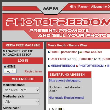
Hilfe
|
Partner
|
Allgemeine 
MEDIA FREE MAGAZINE
Men's Health - Therme Wien
MAGAZINE UP2DATE
HOME: photovision
|
Email an User
MAGAZINE BESTOF
User Fotos
(78794) ,
Fotoalben
(296) |
User
LOG-IN
MEDIAFREEDOM
PHOTOFREEDOM
B
HOME
Registrieren
BEWERTUNG ABGEBEN
MEDIENSUCHE
Bitte zuerst einloggen...
Medienbestand:
Noch kein mediafreedom
User?
Medienbereich:
Hier gratis Registrierung!
Suche nach:
538 |
1