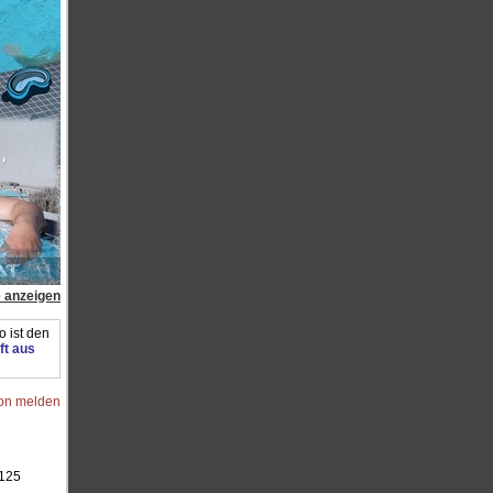
e anzeigen
 ist den
ft aus
ion melden
125