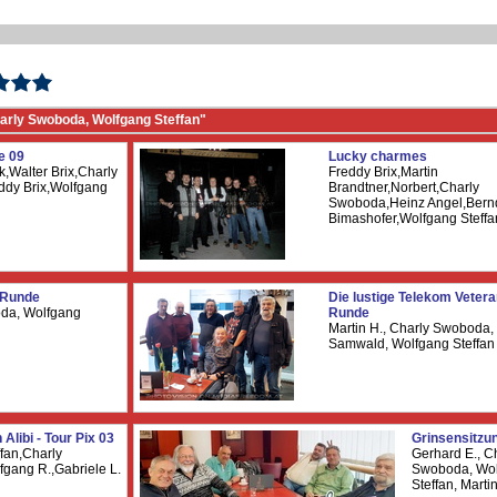
arly Swoboda, Wolfgang Steffan"
e 09
Lucky charmes
k,Walter Brix,Charly
Freddy Brix,Martin
dy Brix,Wolfgang
Brandtner,Norbert,Charly
Swoboda,Heinz Angel,Bern
Bimashofer,Wolfgang Steffa
 Runde
Die lustige Telekom Veter
da, Wolfgang
Runde
Martin H., Charly Swoboda, 
Samwald, Wolfgang Steffan
 Alibi - Tour Pix 03
Grinsensitzu
fan,Charly
Gerhard E., C
gang R.,Gabriele L.
Swoboda, Wo
Steffan, Marti