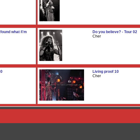
t found what i\'m
Do you believe? - Tour 02
Cher
20
Living proof 10
Cher