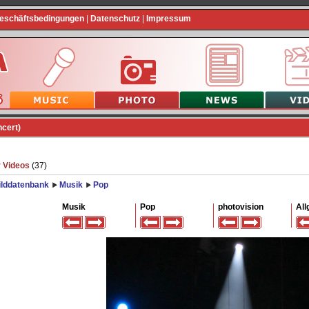
Geschäftsbedingungen
|
Datenschutz
|
Impressum
ncert)
 Videos
(37)
ilddatenbank
Musik
Pop
Musik
Pop
photovision
All