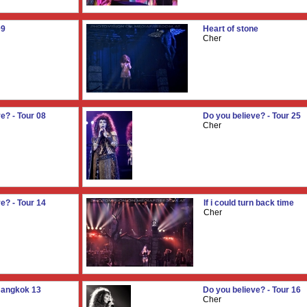
09
Heart of stone
Cher
e? - Tour 08
Do you believe? - Tour 25
Cher
e? - Tour 14
If i could turn back time
Cher
Bangkok 13
Do you believe? - Tour 16
Cher