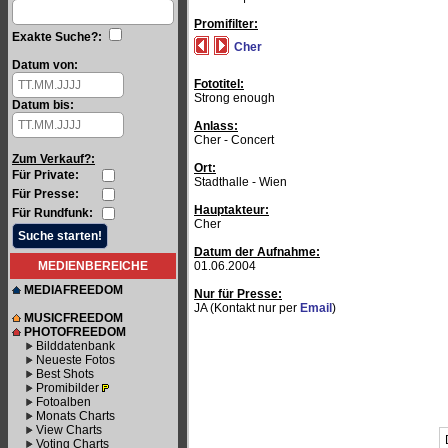
Promifilter:
Exakte Suche?:
Cher
Datum von:
Fototitel:
Strong enough
Datum bis:
Anlass:
Cher - Concert
Zum Verkauf?:
Ort:
Für Private:
Stadthalle - Wien
Für Presse:
Hauptakteur:
Für Rundfunk:
Cher
Datum der Aufnahme:
MEDIENBEREICHE
01.06.2004
MEDIAFREEDOM
Nur für Presse:
JA (Kontakt nur per
Email
)
MUSICFREEDOM
PHOTOFREEDOM
Bilddatenbank
Neueste Fotos
Best Shots
Promibilder
Fotoalben
Monats Charts
View Charts
Voting Charts