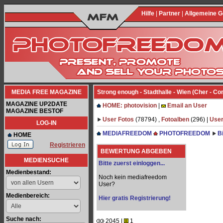
Hilfe
|
Partner
|
Allgemeine 
MEDIA FREE MAGAZINE
Strong enough - Stadthalle - Wien (Cher - Co
MAGAZINE UP2DATE
HOME: photovision
|
Email an User
MAGAZINE BESTOF
User Fotos
(78794) ,
Fotoalben
(296) |
User
LOG-IN
MEDIAFREEDOM
PHOTOFREEDOM
B
HOME
Registrieren
BEWERTUNG ABGEBEN
MEDIENSUCHE
Bitte zuerst einloggen...
Medienbestand:
Noch kein mediafreedom
User?
Medienbereich:
Hier gratis Registrierung!
Suche nach:
2045 |
1