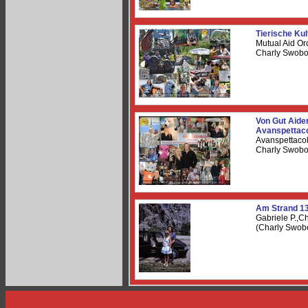
Tierische Kul
Mutual Aid Orc
Charly Swob
Von Gut Aider
Avanspettac
Avanspettacolo
Charly Swob
Am Strand 1
Gabriele P.,Ch
(Charly Swob