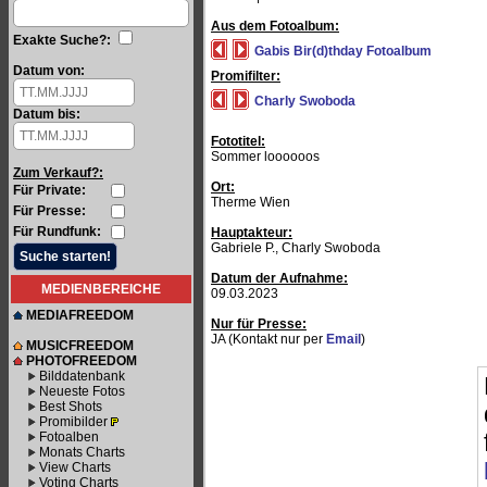
Aus dem Fotoalbum:
Exakte Suche?:
Gabis Bir(d)thday Fotoalbum
Datum von:
Promifilter:
Charly Swoboda
Datum bis:
Fototitel:
Sommer loooooos
Zum Verkauf?:
Ort:
Für Private:
Therme Wien
Für Presse:
Für Rundfunk:
Hauptakteur:
Gabriele P., Charly Swoboda
Datum der Aufnahme:
MEDIENBEREICHE
09.03.2023
MEDIAFREEDOM
Nur für Presse:
JA (Kontakt nur per
Email
)
MUSICFREEDOM
PHOTOFREEDOM
Bilddatenbank
Neueste Fotos
Best Shots
Promibilder
Fotoalben
Monats Charts
View Charts
Voting Charts