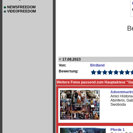
NEWSFREEDOM
VIDEOFREEDOM
B
17.08.2023
Von:
Birdland
Bewertung:
Weitere Fotos passend zum Hauptakteur "Gab
Adventmarkt
Amici Historia
Abinferis, Gab
Swoboda
Pferde 1