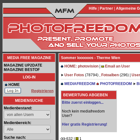
Hilfe
|
Partner
|
Allgemeine 
MEDIA FREE MAGAZINE
Sommer loooooos - Therme Wien
MAGAZINE UP2DATE
HOME: photovision
|
Email an User
MAGAZINE BESTOF
User Fotos
(78794) ,
Fotoalben
(296) |
User
LOG-IN
MEDIAFREEDOM
PHOTOFREEDOM
B
HOME
Registrieren
BEWERTUNG ABGEBEN
MEDIENSUCHE
Bitte zuerst einloggen...
Medienbestand:
Noch kein mediafreedom
User?
Medienbereich:
Hier gratis Registrierung!
Suche nach:
632 |
1