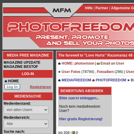
Hilfe
|
Partner
|
Allgemeine 
MEDIA FREE MAGAZINE
The farewell to "Love Hurts" Razamanaz 48 
MAGAZINE UP2DATE
HOME: photovision
|
Email an User
MAGAZINE BESTOF
User Fotos
(78794) ,
Fotoalben
(296) |
User
LOG-IN
MEDIAFREEDOM
PHOTOFREEDOM
B
HOME
Registrieren
BEWERTUNG ABGEBEN
MEDIENSUCHE
Bitte zuerst einloggen...
Medienbestand:
Noch kein mediafreedom
User?
Medienbereich:
Hier gratis Registrierung!
Suche nach:
308 |
0