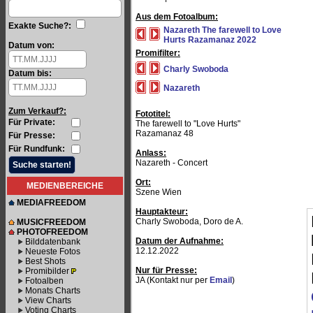
Aus dem Fotoalbum:
Exakte Suche?:
Nazareth The farewell to Love
Hurts Razamanaz 2022
Datum von:
Promifilter:
Charly Swoboda
Datum bis:
Nazareth
Zum Verkauf?:
Fototitel:
Für Private:
The farewell to "Love Hurts"
Razamanaz 48
Für Presse:
Für Rundfunk:
Anlass:
Nazareth - Concert
Ort:
MEDIENBEREICHE
Szene Wien
MEDIAFREEDOM
Hauptakteur:
Charly Swoboda, Doro de A.
MUSICFREEDOM
PHOTOFREEDOM
Datum der Aufnahme:
Bilddatenbank
12.12.2022
Neueste Fotos
Best Shots
Nur für Presse:
Promibilder
JA (Kontakt nur per
Email
)
Fotoalben
Monats Charts
View Charts
Voting Charts