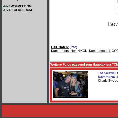
NEWSFREEDOM
VIDEOFREEDOM
Bew
EXIF Daten:
(Info)
Kamerahersteller:
NIKON,
Kameramodell:
COO
Weitere Fotos passend zum Hauptakteur "Ch
The farewell 
Razamanaz 
Charly Swobo