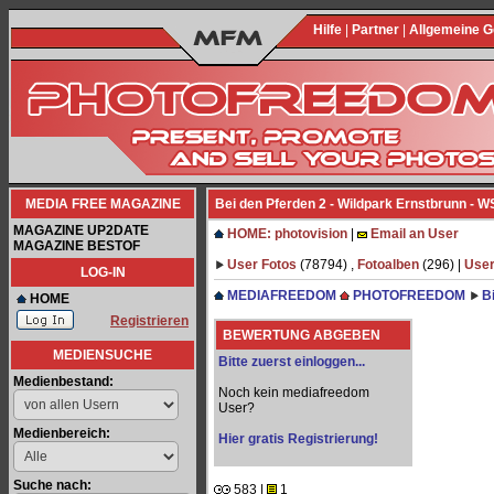
Hilfe
|
Partner
|
Allgemeine 
MEDIA FREE MAGAZINE
Bei den Pferden 2 - Wildpark Ernstbrunn - 
MAGAZINE UP2DATE
HOME: photovision
|
Email an User
MAGAZINE BESTOF
User Fotos
(78794) ,
Fotoalben
(296) |
User
LOG-IN
MEDIAFREEDOM
PHOTOFREEDOM
B
HOME
Registrieren
BEWERTUNG ABGEBEN
MEDIENSUCHE
Bitte zuerst einloggen...
Medienbestand:
Noch kein mediafreedom
User?
Medienbereich:
Hier gratis Registrierung!
Suche nach:
583 |
1