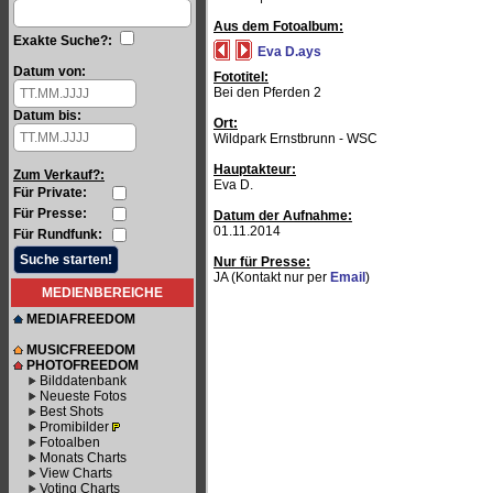
Aus dem Fotoalbum:
Exakte Suche?:
Eva D.ays
Datum von:
Fototitel:
Bei den Pferden 2
Datum bis:
Ort:
Wildpark Ernstbrunn - WSC
Hauptakteur:
Zum Verkauf?:
Eva D.
Für Private:
Für Presse:
Datum der Aufnahme:
01.11.2014
Für Rundfunk:
Nur für Presse:
JA (Kontakt nur per
Email
)
MEDIENBEREICHE
MEDIAFREEDOM
MUSICFREEDOM
PHOTOFREEDOM
Bilddatenbank
Neueste Fotos
Best Shots
Promibilder
Fotoalben
Monats Charts
View Charts
Voting Charts