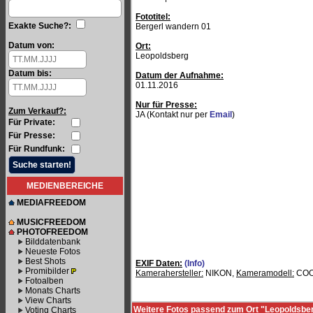
Fototitel:
Exakte Suche?:
Bergerl wandern 01
Datum von:
Ort:
Leopoldsberg
Datum bis:
Datum der Aufnahme:
01.11.2016
Nur für Presse:
Zum Verkauf?:
JA (Kontakt nur per
Email
)
Für Private:
Für Presse:
Für Rundfunk:
MEDIENBEREICHE
MEDIAFREEDOM
MUSICFREEDOM
PHOTOFREEDOM
Bilddatenbank
Neueste Fotos
Best Shots
EXIF Daten:
(Info)
Promibilder
Kamerahersteller:
NIKON,
Kameramodell:
COO
Fotoalben
Monats Charts
View Charts
Weitere Fotos passend zum Ort "Leopoldsbe
Voting Charts