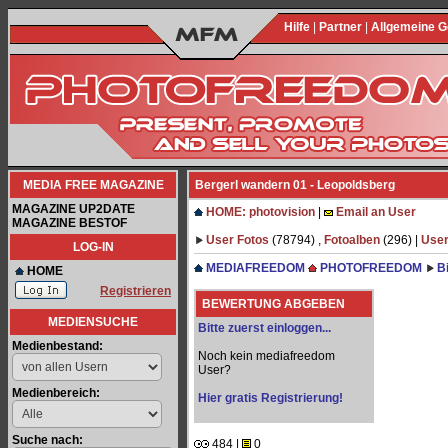
Hilfe
|
Partner
|
Allgemeine 
MEDIA FREE MAGAZINE
Bergerl wandern 01 - Leopoldsberg
MAGAZINE UP2DATE
HOME: photovision
|
Email an User
MAGAZINE BESTOF
User Fotos
(78794) ,
Fotoalben
(296) |
User
LOG-IN
MEDIAFREEDOM
PHOTOFREEDOM
B
HOME
Registrieren
BEWERTUNG ABGEBEN
MEDIENSUCHE
Bitte zuerst einloggen...
Medienbestand:
Noch kein mediafreedom
User?
Medienbereich:
Hier gratis Registrierung!
Suche nach:
484 |
0