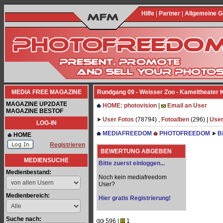
Hilfe
|
Partner
|
Allgemeine 
MEDIA FREE MAGAZINE
Rundgang 09 - Weisser Zoo - Kameltheater K
MAGAZINE UP2DATE
HOME: photovision
|
Email an User
MAGAZINE BESTOF
User Fotos
(78794) ,
Fotoalben
(296) |
User
LOG-IN
MEDIAFREEDOM
PHOTOFREEDOM
B
HOME
Registrieren
BEWERTUNG ABGEBEN
MEDIENSUCHE
Bitte zuerst einloggen...
Medienbestand:
Noch kein mediafreedom
User?
Medienbereich:
Hier gratis Registrierung!
Suche nach:
596 |
1