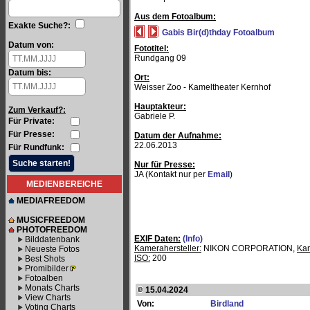
Aus dem Fotoalbum:
Exakte Suche?:
Gabis Bir(d)thday Fotoalbum
Datum von:
Fototitel:
Rundgang 09
Datum bis:
Ort:
Weisser Zoo - Kameltheater Kernhof
Hauptakteur:
Zum Verkauf?:
Gabriele P.
Für Private:
Für Presse:
Datum der Aufnahme:
22.06.2013
Für Rundfunk:
Nur für Presse:
JA (Kontakt nur per
Email
)
MEDIENBEREICHE
MEDIAFREEDOM
MUSICFREEDOM
PHOTOFREEDOM
EXIF Daten:
(Info)
Bilddatenbank
Kamerahersteller:
NIKON CORPORATION,
Ka
Neueste Fotos
ISO:
200
Best Shots
Promibilder
Fotoalben
Monats Charts
15.04.2024
View Charts
Von:
Birdland
Voting Charts