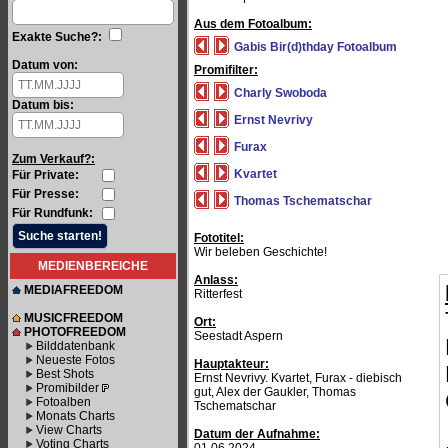
Aus dem Fotoalbum:
Exakte Suche?:
Gabis Bir(d)thday Fotoalbum
Datum von:
Promifilter:
Charly Swoboda
Datum bis:
Ernst Nevrivy
Furax
Zum Verkauf?:
Kvartet
Für Private:
Für Presse:
Thomas Tschematschar
Für Rundfunk:
Fototitel:
Wir beleben Geschichte!
MEDIENBEREICHE
Anlass:
MEDIAFREEDOM
Ritterfest
MUSICFREEDOM
Ort:
PHOTOFREEDOM
Seestadt Aspern
Bilddatenbank
Neueste Fotos
Hauptakteur:
Best Shots
Ernst Nevrivy. Kvartet, Furax - diebisch
Promibilder
gut, Alex der Gaukler, Thomas
Fotoalben
Tschematschar
Monats Charts
View Charts
Datum der Aufnahme:
Voting Charts