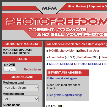
Hilfe
|
Partner
|
Allgemeine 
MEDIA FREE MAGAZINE
Wir beleben Geschichte! - Seestadt Aspern (R
MAGAZINE UP2DATE
HOME: photovision
|
Email an User
MAGAZINE BESTOF
User Fotos
(78794) ,
Fotoalben
(296) |
User
LOG-IN
MEDIAFREEDOM
PHOTOFREEDOM
B
HOME
Registrieren
BEWERTUNG ABGEBEN
MEDIENSUCHE
Bitte zuerst einloggen...
Medienbestand:
Noch kein mediafreedom
User?
Medienbereich:
Hier gratis Registrierung!
Suche nach:
1250 |
1