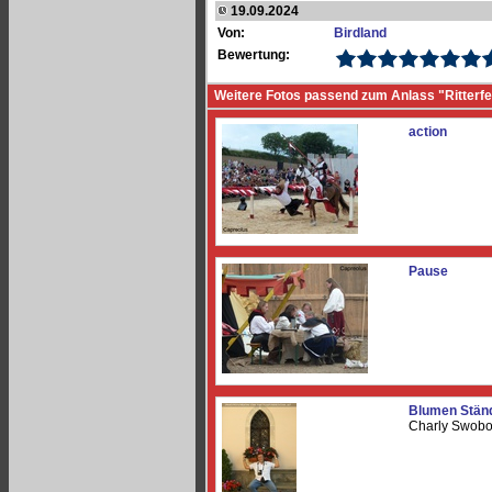
19.09.2024
Von:
Birdland
Bewertung:
Weitere Fotos passend zum Anlass "Ritterfe
action
Pause
Blumen Stän
Charly Swob