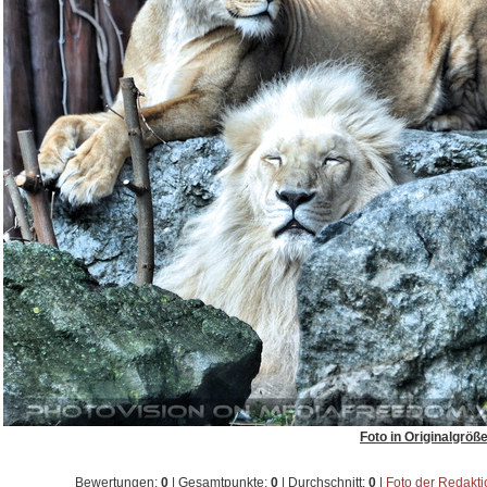
Foto in Originalgröß
Bewertungen:
0
| Gesamtpunkte:
0
| Durchschnitt:
0
|
Foto der Redakt