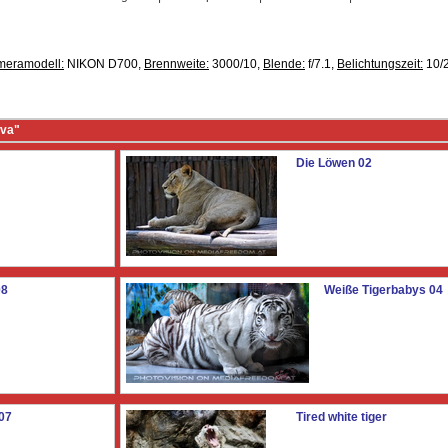
meramodell:
NIKON D700,
Brennweite:
3000/10,
Blende:
f/7.1,
Belichtungszeit:
10/2
ava"
Die Löwen 02
08
Weiße Tigerbabys 04
07
Tired white tiger