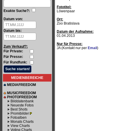
Fototitel:
Exakte Suche?:
Löwenpaar
Datum von:
Ort:
Zoo Bratislava
Datum bis:
Datum der Aufnahme:
01.04.2013
Nur für Presse:
Zum Verkauf?:
JA (Kontakt nur per
Email
)
Für Private:
Für Presse:
Für Rundfunk:
MEDIENBEREICHE
MEDIAFREEDOM
MUSICFREEDOM
PHOTOFREEDOM
Bilddatenbank
Neueste Fotos
Best Shots
Promibilder
Fotoalben
Monats Charts
View Charts
Voting Charts