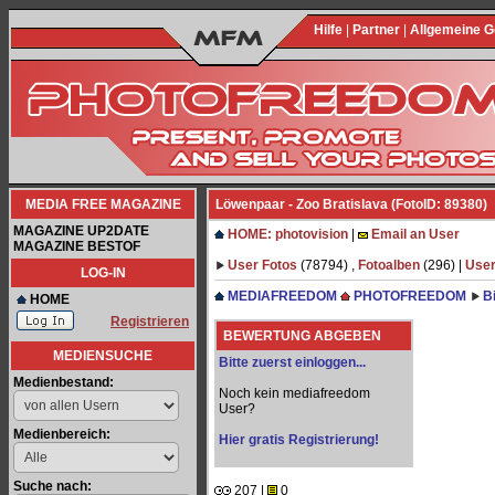
Hilfe
|
Partner
|
Allgemeine 
MEDIA FREE MAGAZINE
Löwenpaar - Zoo Bratislava (FotoID: 89380)
MAGAZINE UP2DATE
HOME: photovision
|
Email an User
MAGAZINE BESTOF
User Fotos
(78794) ,
Fotoalben
(296) |
User
LOG-IN
MEDIAFREEDOM
PHOTOFREEDOM
B
HOME
Registrieren
BEWERTUNG ABGEBEN
MEDIENSUCHE
Bitte zuerst einloggen...
Medienbestand:
Noch kein mediafreedom
User?
Medienbereich:
Hier gratis Registrierung!
Suche nach:
207 |
0