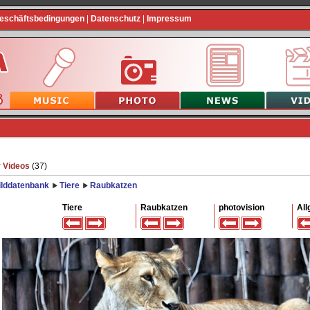
Geschäftsbedingungen
|
Datenschutz
|
Impressum
 Videos
(37)
ilddatenbank
Tiere
Raubkatzen
Tiere
Raubkatzen
photovision
All