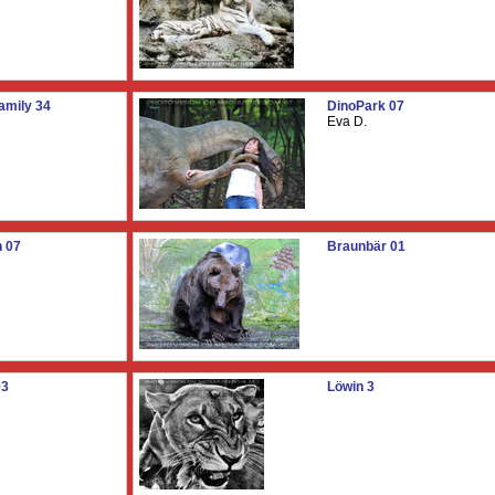
amily 34
DinoPark 07
Eva D.
 07
Braunbär 01
03
Löwin 3