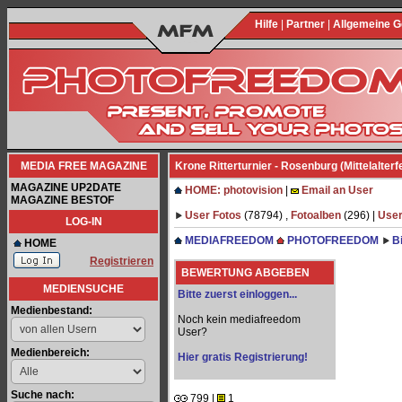
Hilfe
|
Partner
|
Allgemeine 
MEDIA FREE MAGAZINE
Krone Ritterturnier - Rosenburg (Mittelalterf
MAGAZINE UP2DATE
HOME: photovision
|
Email an User
MAGAZINE BESTOF
User Fotos
(78794) ,
Fotoalben
(296) |
User
LOG-IN
MEDIAFREEDOM
PHOTOFREEDOM
B
HOME
Registrieren
BEWERTUNG ABGEBEN
MEDIENSUCHE
Bitte zuerst einloggen...
Medienbestand:
Noch kein mediafreedom
User?
Medienbereich:
Hier gratis Registrierung!
Suche nach:
799 |
1