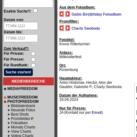
Aus dem Fotoalbum:
Exakte Suche?:
Gabis Bir(d)thday Fotoalbum
Datum von:
Promifilter:
Charly Swoboda
Datum bis:
Fototitel:
Krone Ritterturnier
Zum Verkauf?:
Anlass:
Für Private:
Mittelalterfest
Für Presse:
Für Rundfunk:
Ort:
Rosenburg
Hauptakteur:
MEDIENBEREICHE
Amici Historiae, Hector, Alex der
Gaukler, Gabriele P., Charly Swoboda
MEDIAFREEDOM
Datum der Aufnahme:
MUSICFREEDOM
29.09.2024
PHOTOFREEDOM
Bilddatenbank
Nur für Presse:
Neueste Fotos
JA (Kontakt nur per
Email
)
Best Shots
Promibilder
Fotoalben
Monats Charts
View Charts
Voting Charts