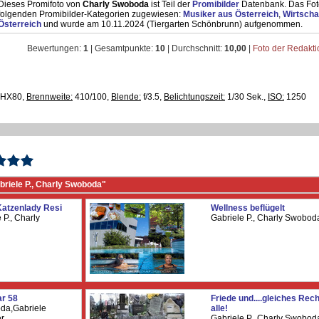
Dieses Promifoto von
Charly Swoboda
ist Teil der
Promibilder
Datenbank. Das Foto
folgenden Promibilder-Kategorien zugewiesen:
Musiker aus Österreich
,
Wirtscha
Österreich
und wurde am 10.11.2024 (Tiergarten Schönbrunn) aufgenommen.
Bewertungen:
1
| Gesamtpunkte:
10
| Durchschnitt:
10,00
|
Foto der Redakt
HX80,
Brennweite:
410/100,
Blende:
f/3.5,
Belichtungszeit:
1/30 Sek.,
ISO:
1250
riele P., Charly Swoboda"
Katzenlady Resi
Wellness beflügelt
 P., Charly
Gabriele P., Charly Swobod
ar 58
Friede und....gleiches Rech
da,Gabriele
alle!
er
Gabriele P., Charly Swobod