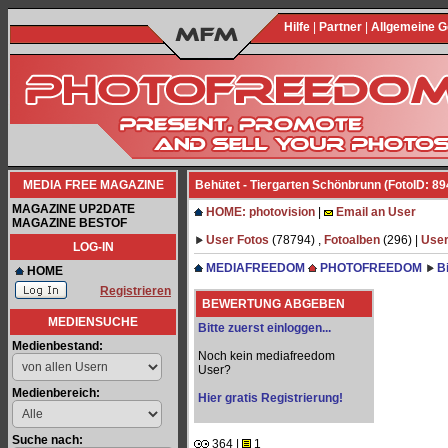
Hilfe
|
Partner
|
Allgemeine 
MEDIA FREE MAGAZINE
Behütet - Tiergarten Schönbrunn (FotoID: 89
MAGAZINE UP2DATE
HOME: photovision
|
Email an User
MAGAZINE BESTOF
User Fotos
(78794) ,
Fotoalben
(296) |
User
LOG-IN
MEDIAFREEDOM
PHOTOFREEDOM
B
HOME
Registrieren
BEWERTUNG ABGEBEN
MEDIENSUCHE
Bitte zuerst einloggen...
Medienbestand:
Noch kein mediafreedom
User?
Medienbereich:
Hier gratis Registrierung!
Suche nach:
364 |
1