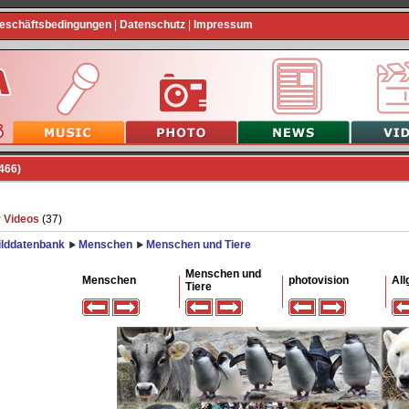
Geschäftsbedingungen
|
Datenschutz
|
Impressum
466)
 Videos
(37)
ilddatenbank
Menschen
Menschen und Tiere
Menschen und
Menschen
photovision
All
Tiere