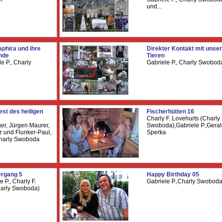
und...
aphira und ihre
Direkter Kontakt mit unse
nde
Tieren
e P., Charly
Gabriele P., Charly Swobod
est des heiligen
Fischerhütten 16
Charly F. Lovehurts (Charly
ger, Jürgen Maurer,
Swoboda),Gabriele P.,Gera
z und Flunker-Paul,
Sperka
Charly Swoboda
ergang 5
Happy Birthday 05
e P., Charly F.
Gabriele P.,Charly Swobod
harly Swoboda)