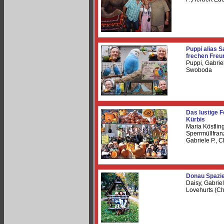
Puppi alias S
frechen Freu
Puppi, Gabriel
Swoboda
Das lustige F
Kürbis
Maria Köstlin
Sperrmüllfran
Gabriele P., 
Donau Spazi
Daisy, Gabriel
Lovehurts (C