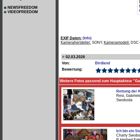
NEWSFREEDOM
VIDEOFREEDOM
EXIF Daten:
(Info)
Kamerahersteller:
SONY,
Kameramodell:
DSC-
02.03.2026
Von:
Birdland
Bewertung:
Weitere Fotos passend zum Hauptakteur "Gab
Rettung der 
Resi, Gabriele
Swoboda
Ich bin ein St
Charly Swobo
P.,Herbert Ed