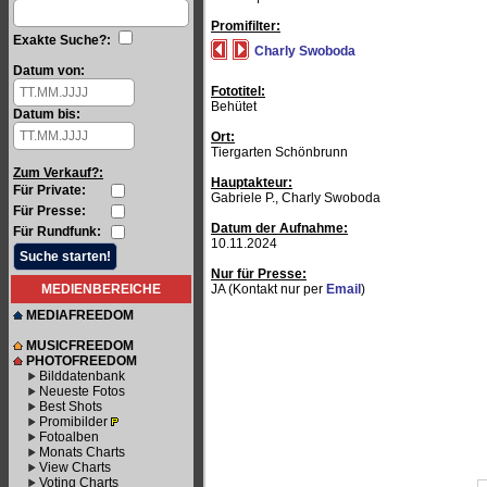
Promifilter:
Exakte Suche?:
Charly Swoboda
Datum von:
Fototitel:
Behütet
Datum bis:
Ort:
Tiergarten Schönbrunn
Zum Verkauf?:
Hauptakteur:
Für Private:
Gabriele P., Charly Swoboda
Für Presse:
Datum der Aufnahme:
Für Rundfunk:
10.11.2024
Nur für Presse:
MEDIENBEREICHE
JA (Kontakt nur per
Email
)
MEDIAFREEDOM
MUSICFREEDOM
PHOTOFREEDOM
Bilddatenbank
Neueste Fotos
Best Shots
Promibilder
Fotoalben
Monats Charts
View Charts
Voting Charts