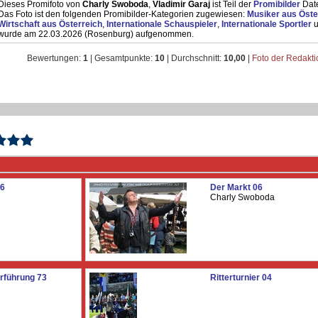
Dieses Promifoto von
Charly Swoboda
,
Vladimir Garaj
ist Teil der
Promibilder
Dat
Das Foto ist den folgenden Promibilder-Kategorien zugewiesen:
Musiker aus Öste
Wirtschaft aus Österreich
,
Internationale Schauspieler
,
Internationale Sportler
u
wurde am 22.03.2026 (Rosenburg) aufgenommen.
Bewertungen:
1
| Gesamtpunkte:
10
| Durchschnitt:
10,00
|
Foto der Redakt
06
Der Markt 06
Charly Swoboda
orführung 73
Ritterturnier 04