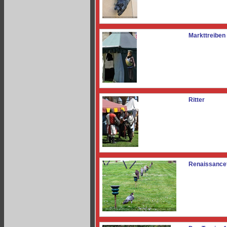
Markttreiben
Ritter
Renaissancef