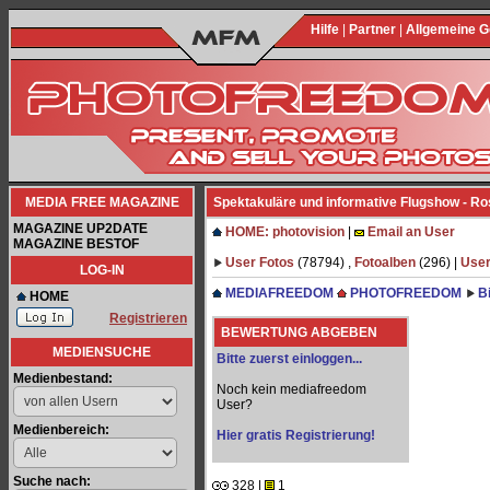
Hilfe
|
Partner
|
Allgemeine 
MEDIA FREE MAGAZINE
Spektakuläre und informative Flugshow - R
MAGAZINE UP2DATE
HOME: photovision
|
Email an User
MAGAZINE BESTOF
User Fotos
(78794) ,
Fotoalben
(296) |
User
LOG-IN
MEDIAFREEDOM
PHOTOFREEDOM
B
HOME
Registrieren
BEWERTUNG ABGEBEN
MEDIENSUCHE
Bitte zuerst einloggen...
Medienbestand:
Noch kein mediafreedom
User?
Medienbereich:
Hier gratis Registrierung!
Suche nach:
328 |
1