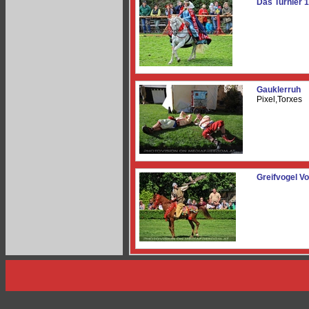
Das Turnier 
Gauklerruh
Pixel,Torxes
Greifvogel V