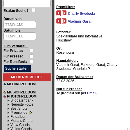
Promifilter:
Exakte Suche?:
Charly Swoboda
Datum von:
Vladimir Garaj
Datum bis:
Fototitel:
Spektakuläre und informative
Flugshow
Zum Verkauf?:
Ort:
Für Private:
Rosenburg
Für Presse:
Hauptakteur:
Für Rundfunk:
Vladimir Garaj, Falknerei Garaj, Charly
Swoboda, Gabriele P.
Datum der Aufnahme:
MEDIENBEREICHE
22.03.2026
MEDIAFREEDOM
Nur für Presse:
MUSICFREEDOM
JA (Kontakt nur per
Email
)
PHOTOFREEDOM
Bilddatenbank
Neueste Fotos
Best Shots
Promibilder
Fotoalben
Monats Charts
View Charts
Voting Charts