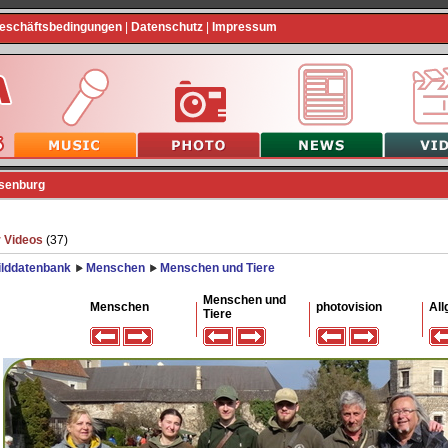
Geschäftsbedingungen
|
Datenschutz
|
Impressum
osenburg
 Videos
(37)
ilddatenbank
Menschen
Menschen und Tiere
Menschen und
Menschen
photovision
All
Tiere